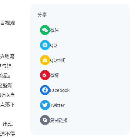
分享
目视观
微信
QQ
A地流
QQ空间
星与辐
微博
流星。
这些新
Facebook
所以当
Twitter
点落下
复制链接
，出现
迫不得