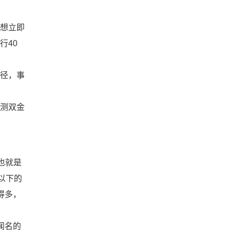
想立即
行40
径，事
测双金
也就是
以下的
得多，
闻名的