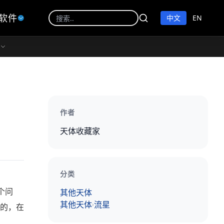
软件
中文
EN
作者
天体收藏家
分类
其他天体
个问
其他天体
流星
›
的，在