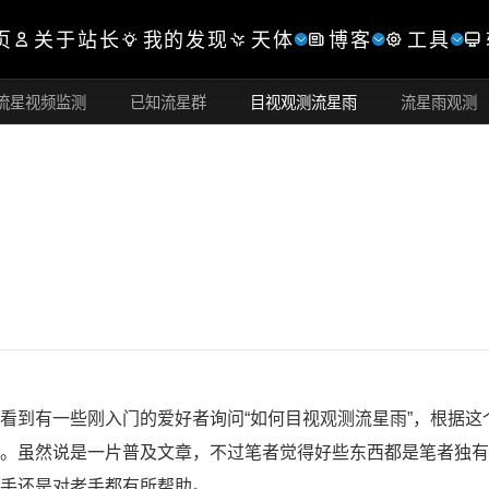
页
关于站长
我的发现
天体
博客
工具
流星视频监测
已知流星群
目视观测流星雨
流星雨观测
看到有一些刚入门的爱好者询问“如何目视观测流星雨”，根据这
。虽然说是一片普及文章，不过笔者觉得好些东西都是笔者独有
手还是对老手都有所帮助。