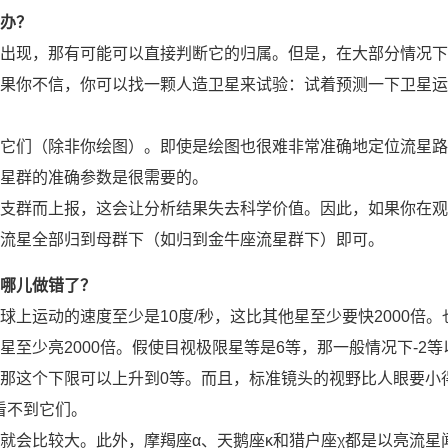
办？
出现，那有可能可以直接判断它的归属。但是，在大部分情况下
果你不信，你可以找一颗人造卫星来试验：试着预测一下卫星运
它们（除非你绘图）。即使是绘图也很难非常准确地定位流星路
星群的准确参数是很需要的。
支群而上报，这会让分析结果失去科学价值。因此，如果你在观
流星全部归到母群下（如归到金牛座流星群下）即可。
哪儿做错了？
上运动的速度至少是10度/秒，这比其他星至少要快2000倍。
至少亮2000倍。假使目视极限星等是6等，那一般情况下-2等
那这个下限可以上升到0等。而且，标准镜头的视野比人眼要小
看不到它们。
就会比较大。此外，摩羯座α、天鹅座κ和猎户座χ都是以亮流星