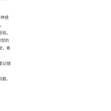
这种感
。
经验。
幻觉的
觉，希
里记错
问题，