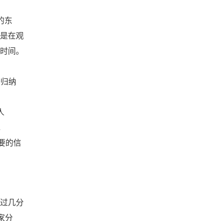
的东
是在观
时间。
于归纳
人
，
要的信
过几分
家分