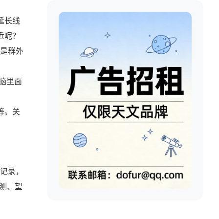
延长线
近呢？
是群外
脑里面
等。关
记录，
观测、望