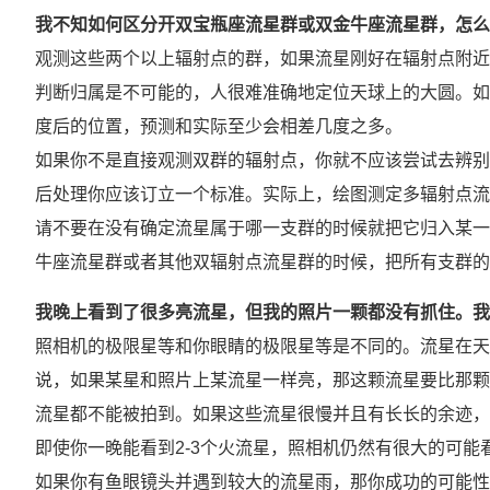
我不知如何区分开双宝瓶座流星群或双金牛座流星群，怎么
观测这些两个以上辐射点的群，如果流星刚好在辐射点附近
判断归属是不可能的，人很难准确地定位天球上的大圆。如
度后的位置，预测和实际至少会相差几度之多。
如果你不是直接观测双群的辐射点，你就不应该尝试去辨别
后处理你应该订立一个标准。实际上，绘图测定多辐射点流
请不要在没有确定流星属于哪一支群的时候就把它归入某一
牛座流星群或者其他双辐射点流星群的时候，把所有支群的
我晚上看到了很多亮流星，但我的照片一颗都没有抓住。我
照相机的极限星等和你眼睛的极限星等是不同的。流星在天球
说，如果某星和照片上某流星一样亮，那这颗流星要比那颗星
流星都不能被拍到。如果这些流星很慢并且有长长的余迹，
即使你一晚能看到2-3个火流星，照相机仍然有很大的可能
如果你有鱼眼镜头并遇到较大的流星雨，那你成功的可能性