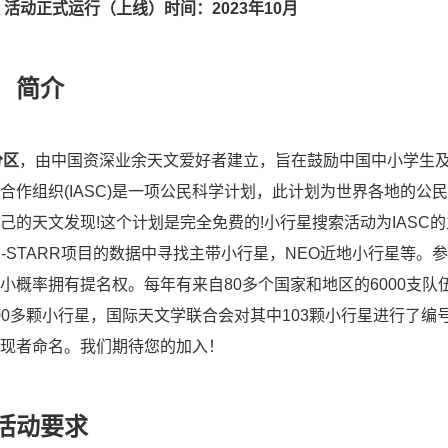
活动正式运行（上线）时间：2023年10月
简介
分区
，由中国资深业余天文爱好者建立，旨在鼓励中国中小学生
合作组织(IASC)是一项公民科学计划，此计划为世界各地的公
的天文发现!这个计划是完全免费的!小行星搜索活动为IASC
-STARR项目的数据中寻找主带小行星，NEO近地小行星等。
小概率拥有提名权。
每年有来自80多个国家和地区的6000支队
600多颗小行星，国际天文学联合会对其中103颗小行星进行了编
现者命名。
我们期待您的加入！
活动要求