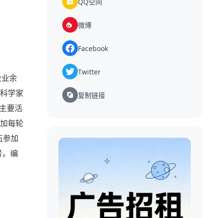
QQ空间
微博
Facebook
Twitter
及业余
民科学家
复制链接
的主要活
参加每轮
伍参加
号。编