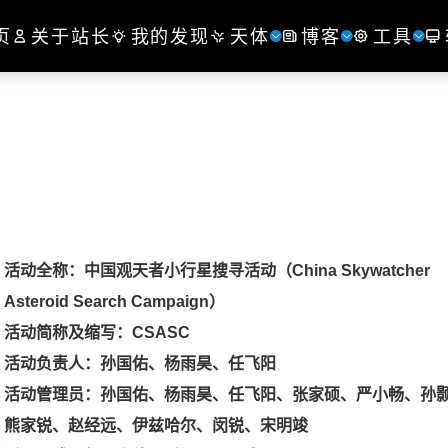
页
关于站长
我的发现
天体
博客
工具
活动全称：中国观天者小行星搜寻活动（China Skywatcher
Asteroid Search Campaign）
活动简称及缩写：C
SASC
活动负责人：孙国佑
、
杨雨昊、
任飞阳
活动管理员：孙国佑、杨雨昊、任飞阳、张家硕、严小畅、孙
熊家锐、赵经远、伊兹哈尔、闵锐、宋明竣