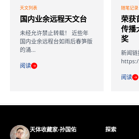
天文列表
随笔记录
国内业余远程天文台
荣获
传播
未经允许禁止转载！ 近些年
奖
国内业余远程台如雨后春笋版
的涌...
新闻链
https:
阅读
→
阅读
→
天体收藏家-孙国佑
探索