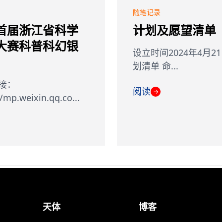
随笔记录
首届浙江省科学
计划及愿望清单
大赛科普科幻银
设立时间2024年4月2
划清单 命...
接：
阅读
→
//mp.weixin.qq.co...
天体
博客