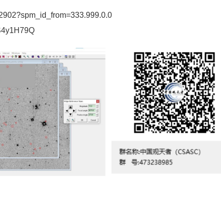
902?spm_id_from=333.999.0.0
S4y1H79Q