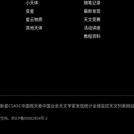
小天体
随笔记录
变星
最新发现
星云物质
天文竞赛
其他天体
活动讲座
教程资料
超新星
CSASC中国观天者
中国业余天文学家发现统计
全球监控
天文列表
网
络空间。
京ICP备05002854号-2