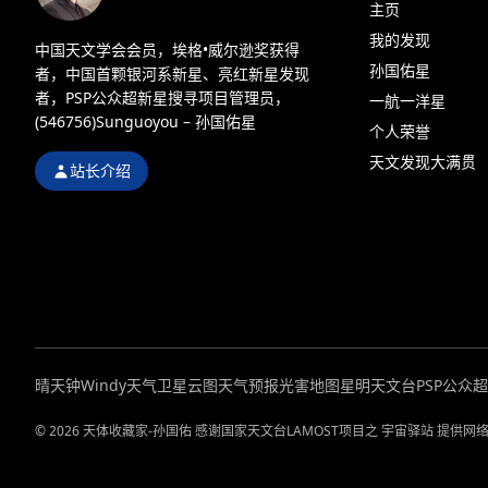
主页
我的发现
中国天文学会会员，埃格•威尔逊奖获得
孙国佑星
者，中国首颗银河系新星、亮红新星发现
者，PSP公众超新星搜寻项目管理员，
一航一洋星
(546756)Sunguoyou – 孙国佑星
个人荣誉
天文发现大满贯
站长介绍
晴天钟
Windy天气
卫星云图
天气预报
光害地图
星明天文台
PSP公众
© 2026 天体收藏家-孙国佑 感谢国家天文台LAMOST项目之 宇宙驿站 提供网