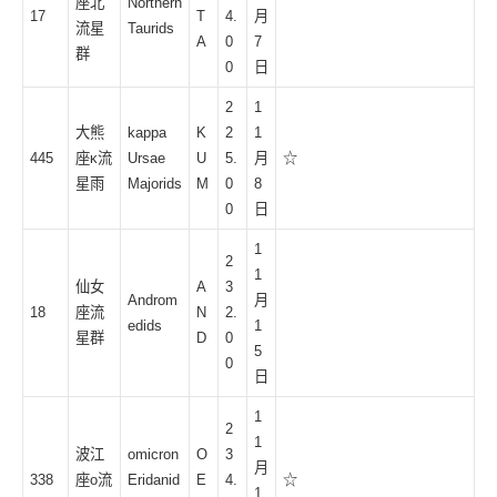
座北
Northern
17
T
4.
月
流星
Taurids
A
0
7
群
0
日
2
1
大熊
kappa
K
2
1
445
座κ流
Ursae
U
5.
月
☆
星雨
Majorids
M
0
8
0
日
1
2
1
仙女
A
3
Androm
月
18
座流
N
2.
edids
1
星群
D
0
5
0
日
1
2
1
波江
omicron
O
3
月
338
座ο流
Eridanid
E
4.
☆
1