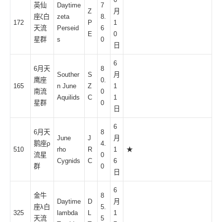
英仙
Daytime
7
Z
月
座ζ白
zeta
8.
172
P
1
天流
Perseid
6
E
0
星
群
s
0
日
6
6月天
8
Souther
S
月
鹰座
0.
165
n June
Z
1
南流
0
Aquilids
C
1
星群
0
日
6
6月天
8
June
J
月
鹅座ρ
4.
510
rho
R
1
★
流星
0
Cygnids
C
6
群
0
日
6
金牛
8
Daytime
D
月
座λ白
5.
325
lambda
L
1
天流
5