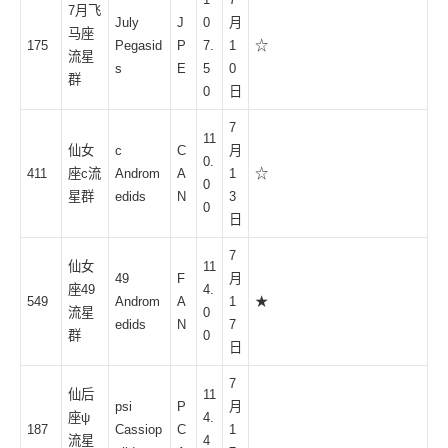
7月飞
July
J
0
月
马座
175
Pegasid
P
7.
1
☆
流星
s
E
5
0
群
0
日
7
11
仙女
c
C
月
0.
411
座c流
Androm
A
1
☆
0
星群
edids
N
3
0
日
7
仙女
11
49
F
月
座49
4.
549
Androm
A
1
★
流星
0
edids
N
7
群
0
日
7
仙后
11
psi
P
月
座ψ
4.
187
Cassiop
C
1
流星
4