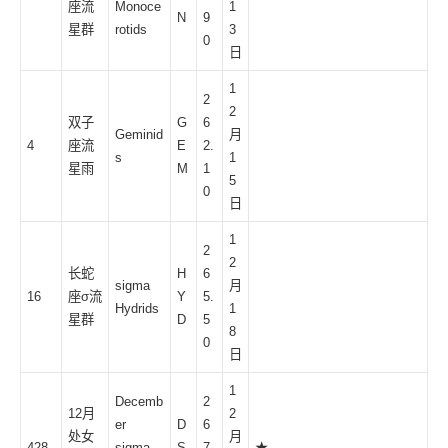
座流
Monoce
1
N
9
星群
rotids
3
0
日
1
2
2
双子
G
6
Geminid
月
4
座流
E
2.
s
1
星雨
M
1
5
0
日
1
2
2
长蛇
H
6
sigma
月
16
座σ流
Y
5.
Hydrids
1
星群
D
5
8
0
日
1
Decemb
2
12月
2
er
D
6
处女
月
428
sigma
S
7.
★