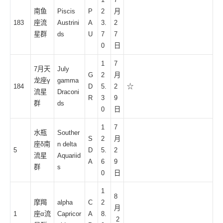
南鱼
Piscis
P
2
月
183
座流
Austrini
A
3.
2
星群
ds
U
7
7
0
日
1
7
7月天
July
G
2
月
龙座γ
gamma
184
D
5.
2
☆
流星
Draconi
R
3
9
群
ds
0
日
1
7
水瓶
Souther
S
2
月
座δ南
n delta
5
D
5.
2
流星
Aquariid
A
6
9
群
s
0
日
1
8
摩羯
alpha
C
2
月
1
座α流
Capricor
A
8.
2