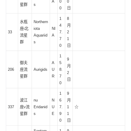
A
0
0
星群
s
0
日
1
8
水瓶
Northern
4
月
座ι北
iota
NI
33
7.
2
流星
Aquariid
A
7
1
群
s
0
日
1
9
御夫
A
5
月
206
座流
Aurigids
U
8.
2
星群
R
7
日
0
1
9
波江
nu
N
6
月
337
座ν流
Eridanid
U
7.
1
☆
星群
s
E
9
1
0
日
Septem
1
9