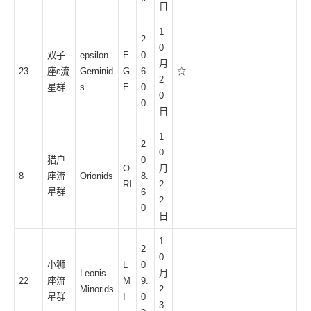
日
1
2
0
双子
epsilon
E
0
月
23
座ε流
Geminid
G
6.
☆
2
星群
s
E
0
0
0
日
1
2
0
猎户
0
O
月
8
座流
Orionids
8.
RI
2
星群
6
2
0
日
1
2
0
小狮
L
0
Leonis
月
22
座流
M
9.
Minorids
2
星群
I
0
3