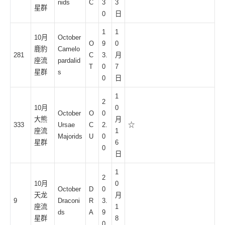
nids
C
3
3
星群
0
日
1
1
10月
October
O
9
0
鹿豹
Camelo
281
C
3.
月
座流
pardalid
T
0
7
星群
s
0
日
1
2
10月
0
October
O
0
大熊
月
333
Ursae
C
2.
☆
座流
1
Majorids
U
0
星群
6
0
日
1
2
10月
0
October
D
0
天龙
月
9
Draconi
R
3.
座流
1
ds
A
9
星群
8
0