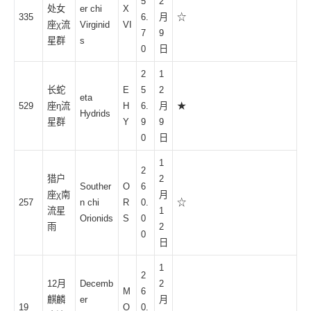
5
2
处女
er chi
X
335
6.
月
☆
座χ流
Virginid
VI
7
9
星群
s
0
日
2
1
长蛇
E
5
2
eta
529
座η流
H
6.
月
★
Hydrids
星群
Y
9
9
0
日
1
2
猎户
2
Souther
O
6
座χ南
月
257
n chi
R
0.
☆
流星
1
Orionids
S
0
雨
2
0
日
1
2
12月
Decemb
2
M
6
麒麟
er
月
19
O
0.