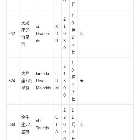
0
日
1
2
天龙
0
xi
X
1
座的
月
242
Draconi
D
0.
☆
流星
2
ds
R
8
群
5
0
日
1
2
0
大熊
lambda
L
1
月
524
座λ流
Ursae
U
5.
★
2
星群
Majorids
M
0
9
0
日
2
1
金牛
C
2
1
chi
388
座χ流
T
0.
月
☆
Taurids
星群
A
0
3
0
日