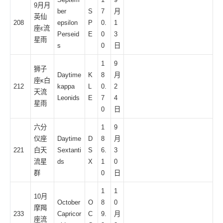
9月
月
ber
S
7
月
英仙
208
epsilon
P
0.
1
座ε流
Perseid
E
0
3
星雨
s
0
日
1
9
狮子
Daytime
K
8
月
座κ白
212
kappa
L
0.
2
天流
Leonids
E
7
4
星雨
0
日
六分
1
9
仪座
Daytime
D
8
月
221
白天
Sextanti
S
6.
3
流星
ds
X
1
0
群
0
日
1
1
10月
October
O
8
0
摩羯
233
Capricor
C
9.
月
座流