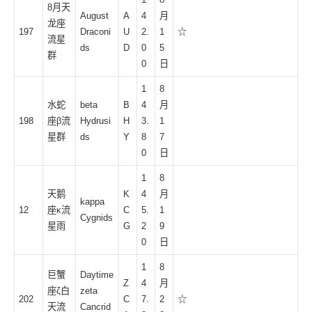
8月天
August
A
4
月
龙座
197
Draconi
U
2.
1
☆
流星
ds
D
0
5
群
0
日
1
8
水蛇
beta
B
4
月
198
座β流
Hydrusi
H
3.
1
星群
ds
Y
8
7
0
日
1
8
天鹅
K
4
月
kappa
12
座κ流
C
5.
1
Cygnids
星雨
G
2
9
0
日
1
8
巨蟹
Daytime
Z
4
月
座ζ白
zeta
202
C
7.
2
☆
天流
Cancrid