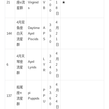
21
座α流
Virginid
V
1
★
0
星群
s
B
8
0
日
4月双
4
3
鱼座
Daytime
A
月
0.
144
白天
April
P
2
3
流星
Piscids
S
1
0
群
日
4
4月天
3
L
月
琴座
April
2.
6
Y
2
流星
Lyrids
4
R
3
群
0
日
4
船尾
3
P
月
座π
pi
3.
137
P
2
流星
Puppids
6
U
4
群
0
日