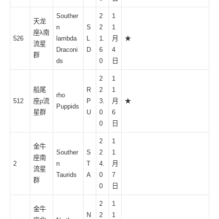
Souther
2
1
天龙
n
S
2
1
座λ南
526
lambda
L
1.
月
★
流星
Draconi
D
6
4
群
ds
0
日
2
1
船尾
R
2
1
rho
512
座ρ流
P
3.
月
★
Puppids
星群
U
0
6
0
日
2
1
金牛
Souther
S
2
1
座南
2
n
T
4.
月
流星
Taurids
A
0
7
群
0
日
2
1
金牛
N
2
1