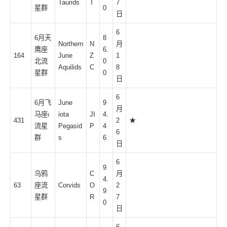
Taurids
T
7
星群
0
日
6
6月天
8
Northern
N
月
鹰座
6.
164
June
Z
1
北流
0
Aquilids
C
8
星群
0
日
6
6月飞
June
9
月
马座ι
iota
JI
4.
431
2
★
流星
Pegasid
P
4
6
群
s
6
日
6
9
乌鸦
C
月
4.
63
座流
Corvids
O
2
9
星群
R
7
0
日
6