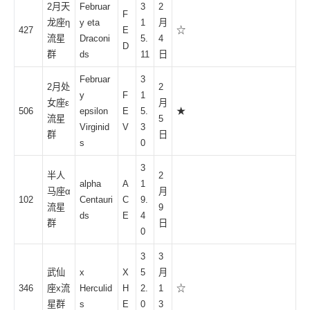
2月天
Februar
3
2
F
龙座
η
y eta
1
月
427
E
☆
流星
Draconi
5.
4
D
群
ds
11
日
Februar
3
2月处
2
y
F
1
女座ε
月
506
epsilon
E
5.
★
流星
5
Virginid
V
3
群
日
s
0
3
半人
2
alpha
A
1
马座α
月
102
Centauri
C
9.
流星
9
ds
E
4
群
日
0
3
3
武仙
x
X
5
月
346
座x流
Herculid
H
2.
1
☆
星群
s
E
0
3