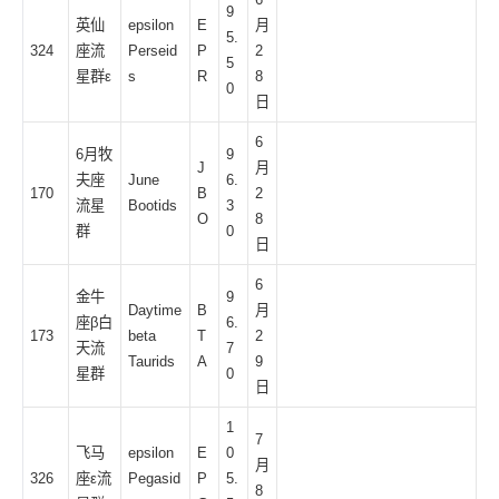
9
英仙
epsilon
E
月
5.
324
座流
Perseid
P
2
5
星群ε
s
R
8
0
日
6
6月牧
9
J
月
夫座
June
6.
170
B
2
流星
Bootids
3
O
8
群
0
日
6
金牛
9
Daytime
B
月
座β白
6.
173
beta
T
2
天流
7
Taurids
A
9
星群
0
日
1
7
飞马
epsilon
E
0
月
326
座ε流
Pegasid
P
5.
8