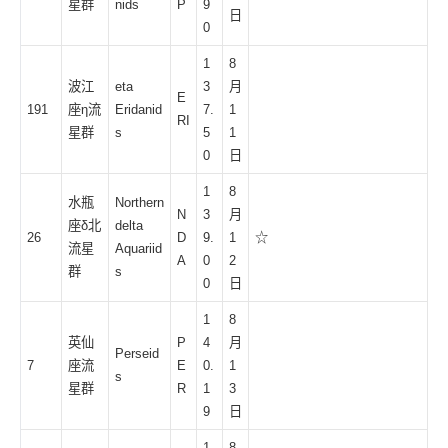
星群
nids
P
9
日
0
1
8
波江
eta
3
月
E
191
座η流
Eridanid
7.
1
RI
星群
s
5
1
0
日
1
8
水瓶
Northern
N
3
月
座δ北
delta
26
D
9.
1
☆
流星
Aquariid
A
0
2
群
s
0
日
1
8
英仙
P
4
月
Perseid
7
座流
E
0.
1
s
星群
R
1
3
9
日
1
8