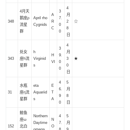
4
4月天
3
A
月
鹅座ρ
April rho
7.
348
R
2
☆
流星
Cygnids
0
C
8
群
0
日
4
3
处女
h
月
H
9.
343
座h流
Virginid
3
★
VI
0
星群
s
0
0
日
4
5
水瓶
eta
E
6.
月
31
座η流
Aquariid
T
9
8
星群
s
A
0
日
鲸鱼
Northern
4
5
座ω
N
Daytime
7.
月
152
北白
O
omega
8
9