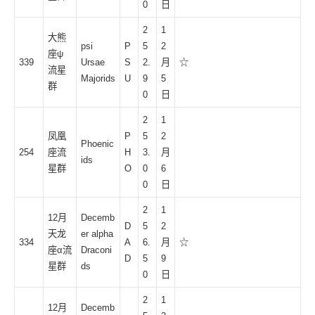
0
日
2
1
大熊
psi
P
5
2
座ψ
339
Ursae
S
2.
月
☆
流星
Majorids
U
9
5
群
0
日
2
1
凤凰
P
5
2
Phoenic
254
座流
H
3.
月
ids
星群
O
0
6
0
日
2
1
12月
Decemb
D
5
2
天龙
er alpha
334
A
6.
月
☆
座α流
Draconi
D
5
9
星群
ds
0
日
2
1
12月
Decemb