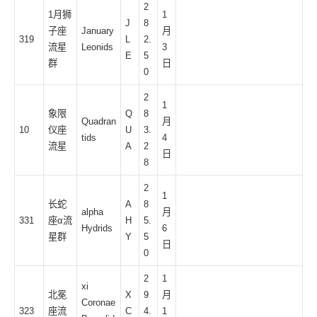
2
1月狮
1
J
8
子座
January
月
319
L
2.
流星
Leonids
3
E
5
群
日
0
2
1
象限
Q
8
Quadran
月
10
仪座
U
3.
tids
4
流星
A
2
日
8
2
1
长蛇
A
8
alpha
月
331
座α流
H
5.
Hydrids
6
星群
Y
5
日
0
2
1
xi
北冕
X
9
月
Coronae
323
座流
C
4.
1