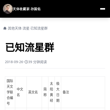
天体收藏家-孙国佑
›
其他天体
›
流星
›
已知流星群
已知流星群
2018-09-26
•
39 分钟阅读
国际
太
极
天文
中文
简
阳
大
学联
英文名
备注
名
称
黄
日
合编
经
期
号