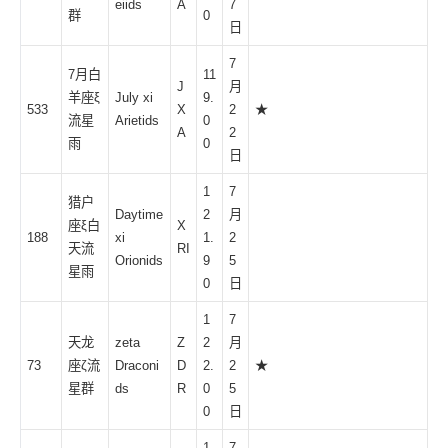
eiids
A
7
群
0
日
7
7月
白
11
J
月
羊座ξ
July xi
9.
533
X
2
★
流星
Arietids
0
A
2
雨
0
日
1
7
猎户
Daytime
2
月
座ξ白
X
188
xi
1.
2
天流
RI
Orionids
9
5
星雨
0
日
1
7
天龙
zeta
Z
2
月
73
座ζ流
Draconi
D
2.
2
★
星群
ds
R
0
5
0
日
1
7