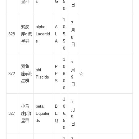
星群
s
G
5
日
0
1
7
蝎虎
alpha
A
0
月
328
座α流
Lacertid
L
5.
8
星群
s
A
5
日
0
1
7
双鱼
P
0
phi
月
372
座φ流
P
6.
☆
Piscids
9
星群
S
0
日
0
1
7
小马
beta
B
0
月
327
座β流
Equulei
E
6.
9
星群
ds
Q
5
日
0
1
7