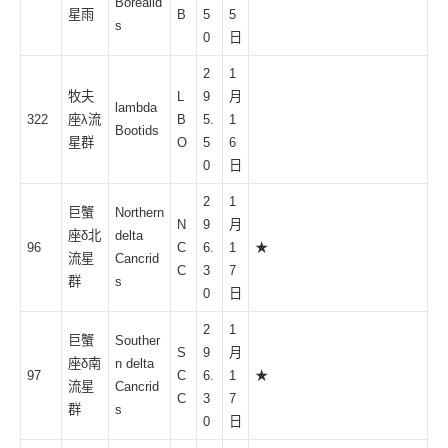
Borealid
星雨
B
5
5
s
0
日
2
1
牧夫
L
9
月
lambda
322
座λ流
B
5.
1
Bootids
星群
O
5
6
0
日
2
1
巨蟹
Northern
N
9
月
座δ北
delta
96
C
6.
1
★
流星
Cancrid
C
3
7
群
s
0
日
2
1
巨蟹
Souther
S
9
月
座δ南
n delta
97
C
6.
1
★
流星
Cancrid
C
3
7
群
s
0
日