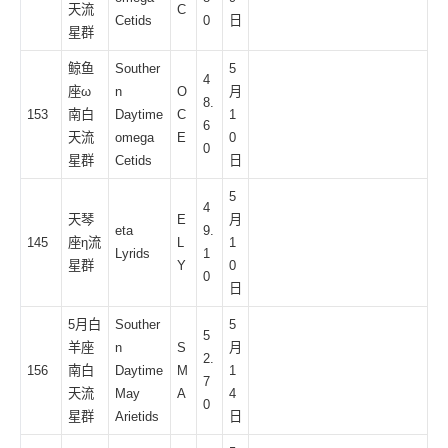
天流
C
Cetids
0
日
星群
鲸鱼
Souther
5
4
座ω
n
O
月
8.
153
南白
Daytime
C
1
6
天流
omega
E
0
0
星群
Cetids
日
5
4
天琴
E
月
eta
9.
145
座η流
L
1
Lyrids
1
星群
Y
0
0
日
5月白
Souther
5
5
羊座
n
S
月
2.
156
南白
Daytime
M
1
7
天流
May
A
4
0
星群
Arietids
日