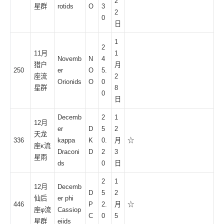
2
星群
rotids
O
3
2
0
日
1
2
11月
1
Novemb
N
4
猎户
月
250
er
O
5.
座流
2
Orionids
O
0
星群
8
0
日
Decemb
2
1
12月
er
D
5
2
天龙
336
kappa
K
0.
月
☆
座κ流
Draconi
D
2
3
星雨
ds
0
日
2
1
12月
Decemb
D
5
2
仙后
er phi
446
P
2.
月
☆
座φ流
Cassiop
C
0
5
星群
eiids