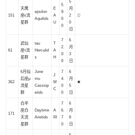
5
5
天鹰
E
月
epsilon
9.
151
座ε流
A
2
☆
Aquilids
0
星群
U
0
0
日
7
6
武仙
tau
T
2.
月
61
座τ流
Herculid
A
0
3
星群
s
H
0
日
6月仙
June
7
6
J
后座μ
mu
4.
月
362
M
★
流星
Cassiop
0
5
C
群
eiids
0
日
白羊
7
6
座白
Daytime
A
6.
月
171
天流
Arietids
RI
7
8
星群
0
日
6