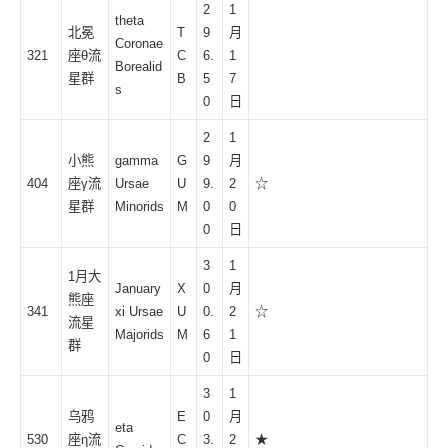
2
1
theta
北冕
T
9
月
Coronae
321
座θ流
C
6.
1
Borealid
星群
B
5
7
s
0
日
2
1
小熊
gamma
G
9
月
404
座γ流
Ursae
U
9.
2
☆
星群
Minorids
M
0
0
0
日
3
1
1月大
January
X
0
月
熊座
341
xi Ursae
U
0.
2
☆
流星
Majorids
M
6
1
群
0
日
3
1
乌鸦
E
0
月
eta
530
座
η
流
C
3.
2
★