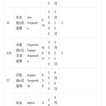
0
日
3
3
处女
eta
5
月
E
11
座η流
Virginid
4.
1
☆
VI
星群
s
0
5
0
日
3
3
水瓶
Daytime
M
5
月
座κ白
kappa
128
K
9.
2
☆
天流
Aquariid
A
7
1
星群
s
0
日
1
4
巨蛇
kappa
K
5.
月
27
座κ流
Serpenti
S
7
6
星雨
ds
E
0
日
4
2
处女
alpha
A
月
8.