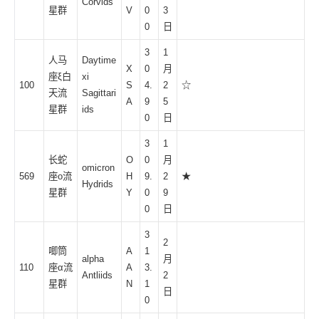
Corvids
星群
V
0
3
0
日
3
1
人马
Daytime
X
0
月
座ξ白
xi
100
S
4.
2
☆
天流
Sagittari
A
9
5
星
群
ids
0
日
3
1
长蛇
O
0
月
omicron
569
座ο流
H
9.
2
★
Hydrids
星群
Y
0
9
0
日
3
2
唧筒
A
1
alpha
月
110
座α流
A
3.
Antliids
2
星群
N
1
日
0