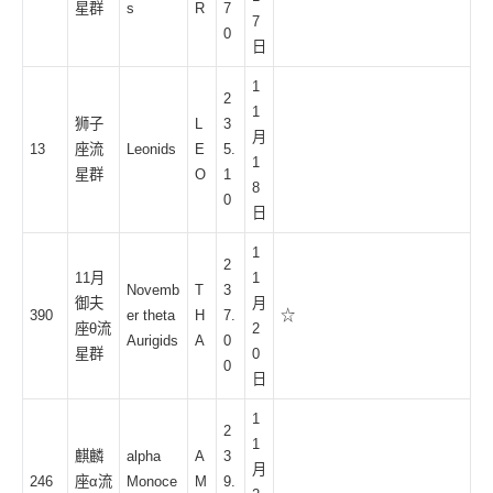
星群
s
R
7
7
0
日
1
2
1
狮子
L
3
月
13
座流
Leonids
E
5.
1
星群
O
1
8
0
日
1
2
11月
1
Novemb
T
3
御夫
月
390
er theta
H
7.
☆
座θ流
2
Aurigids
A
0
星群
0
0
日
1
2
1
麒麟
alpha
A
3
月
246
座α流
Monoce
M
9.