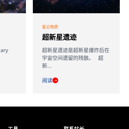
星云物质
超新星遗迹
ary
超新星遗迹是超新星爆炸后在
宇宙空间遗留的残骸。 超
新...
阅读
→
工具
联系站长