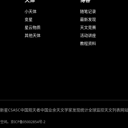
小天体
随笔记录
变星
最新发现
星云物质
天文竞赛
其他天体
活动讲座
教程资料
超新星
CSASC中国观天者
中国业余天文学家发现统计
全球监控
天文列表
网
络空间。
京ICP备05002854号-2