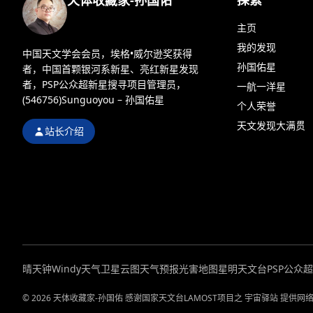
主页
我的发现
中国天文学会会员，埃格•威尔逊奖获得
孙国佑星
者，中国首颗银河系新星、亮红新星发现
者，PSP公众超新星搜寻项目管理员，
一航一洋星
(546756)Sunguoyou – 孙国佑星
个人荣誉
天文发现大满贯
站长介绍
晴天钟
Windy天气
卫星云图
天气预报
光害地图
星明天文台
PSP公众
© 2026 天体收藏家-孙国佑 感谢国家天文台LAMOST项目之 宇宙驿站 提供网