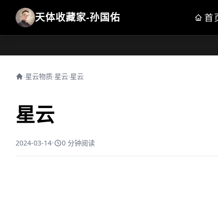
天体收藏家-孙国佑
首
›
星云物质
›
星云
›
星云
星云
2024-03-14
•
0 分钟阅读