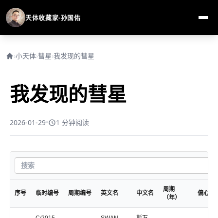
天体收藏家-孙国佑
›
小天体
›
彗星
›
我发现的彗星
我发现的彗星
2026-01-29
•
1 分钟阅读
周期
序号
临时编号
周期编号
英文名
中文名
偏心率
（年）