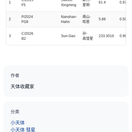
C/2015
SWAN-
斯万-
1
61.4
0.9777
F5
Xingming
星明
P/2024
Nanshan-
南山-
2
5.88
0.5098
FG9
Hahn
哈恩
C/2026
孙-
3
Sun-Gao
233.3016
0.9662
B2
高彗星
作者
天体收藏家
分类
小天体
小天体
彗星
›