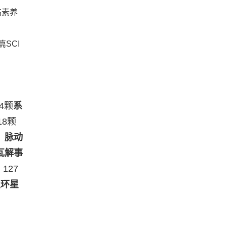
高素养
SCI
4颗
系
18颗
，
脉动
瓦解事
127
极环星