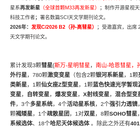
星系
再发新星
（全球首颗M33再发新星）
；
制作开源星视天
科技工作者
；
署名数篇SCI天文学期刊论文
。
2026年：
发现C/2026 B2（孙-高彗星）
；受邀嘉宾，出席 
天文学期刊论文
。
累计发现3颗
彗星
(
斯万-星明彗星
，
南山-哈恩彗星，
外行星
，780颗
激变变星
（包含2颗
银河系新星
，1颗
类新星
，1颗
仙女座Z型变星
，1颗
蓝色快速光学暂现
变星
，
自转变星
，
爆发变星
，
X射线变星
，
混合型变
件
，3个
多星系统
，4个
活动星系核
，2个
强引力透镜
颗
褐矮星
，1个
疏散星团
，1对
双星
，8颗
SOHO彗星
系候选体
、18个
哈尼天体候选体
。除此之外还有
40