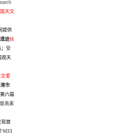
earch
国天文
间提供
遗迹
丝
员；
受
国观天
天文爱
乐清市
第六届
年度高素
发现首
M33