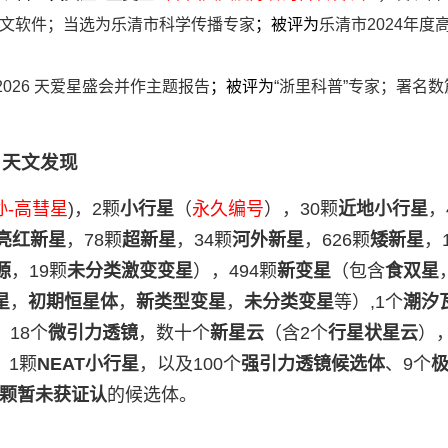
文软件
；
当选为
乐清市科学传播专家
；被评为
乐清市2024年度
2026 天爱星盛会并作主题报告
；
被评
为
“浙里科普”专家‌；
署名数篇
天
文发现
孙-高彗星
)，2颗
小行星
（
永久编号
），30颗
近地小行星
，
亮红新星
，78颗
超新星
，34颗
河外新星
，626颗
矮新星
，
源
，19颗
未分类激变变星
），494颗
新变星
（包含
食双星
星
，
初期恒星体
，
新类型变星
，
未分类变星
等）,1个
潮汐
，18个
微引力透镜
，数十个
新星云
（含2个
行星状星云
），
，1颗
NEAT小行星
，以及100个
强引力透镜候选体
、9个
1颗暂未获证认
的候选体。