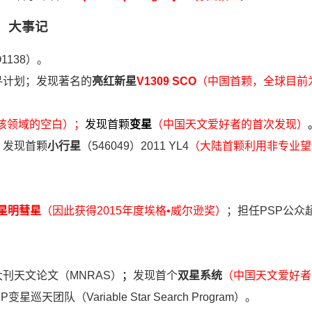
大事记
138）。
寻计划；发现著名的
亮红新星
V1309 SCO
（中国首颗，全球目前
该领域的空白）；
发现首颗
变星
（中国天文爱好者的首次发现
）
；
发现首颗
小行星
（546049）2011 YL4
（大陆首颗利用非专业望
。
-星明彗星
（因此获得2015年度埃格•威尔逊奖）
；担任PSP公众
刊天文论文（MNRAS）
；
发现首个
双星系统
（中国天文爱好者
SP变星巡天团队（
Variable Star Search Program
）。