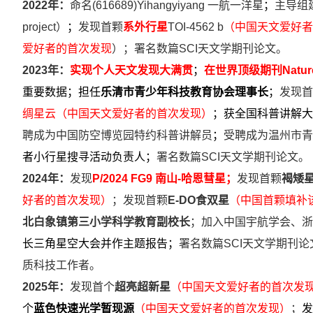
2022年：
命名
(616689)Yihangyiyang 一航一洋星
；
主导组
project
）
；
发现首颗
系外行星
TOI-4562 b
（中国天文爱好者
爱好者的首次发现
）；署名数篇SCI天文学期刊论文。
2023年：
实现个人天文发现大满贯
；
在世界顶级期刊Natu
重要数据；
担任
乐清市青少年科技教育协会理事长
；
发现首
绸星云
（中国天文爱好者的首次发现）
；
获全国科普讲解大
聘成为中国防空博览园特约科普讲解员
；
受聘成为温州市青
者小行星搜寻活动负责人
；
署名数篇SCI天文学期刊论文。
2024年：
发现
P/2024 FG9 南山-哈恩彗星；
发现首颗
褐矮
好者的首次发现）
；
发现首颗
E-DO食双星
（
中国首颗填补
北白象镇第三小学科学教育副校长
；
加入中国宇航学会、浙
长三角星空大会
并作主题报告
；
署名数篇SCI天文学期刊论
质科技工作者。
2025年：
发现首个
超亮超新星
（中国天文爱好者的首次发
个
蓝色快速光学暂现源
（中国天文爱好者的首次发现）
；
发