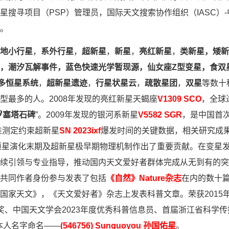
搜寻项目（PSP）管理员，国际天文搜索协作组织（IASC）-
。
地小行星
，
系外行星
，
超新星
，
新星
，
亮红新星
，
类新星，矮新
，潮汐瓦解事件，
蓝色快速光学暂现源，
仙女座Z型变星，
食双
多恒星系统
，
超新星遗迹
，
行星状星云
，
疏散星团
，
双星
等数十
型最多的人。
2008年发现的亮红新星天蝎座
V1309 SCO
，全球
罗塞塔石碑
”。2009年发现
的
银河系新星
V5582 SGR
，是中国首
精准测定约束超新星
SN 2023ixf
爆发时间的关键数据，相关研究成
恒星演化末期及超新星极早期物理机制作出了重要贡献。
在变星
续引领与专业指导，推动国内天文爱好者群体完成从无到有的突
共同作者身份参与发表了包括
《
自然
》
Nature杂志
在内的数十
国家天文》，《天文爱好者》杂志
上
发表科普文章。
荣获
2015
等奖、中国天文学会2023年度优秀科普信息员、首届浙江省科学
本人名字命名——
(546756) Sunguoyou 孙国佑星
。