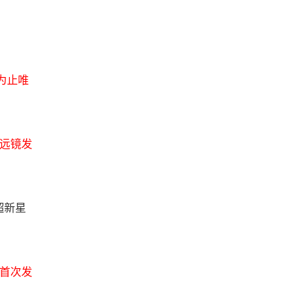
为止唯
。
远镜发
超新星
首次发