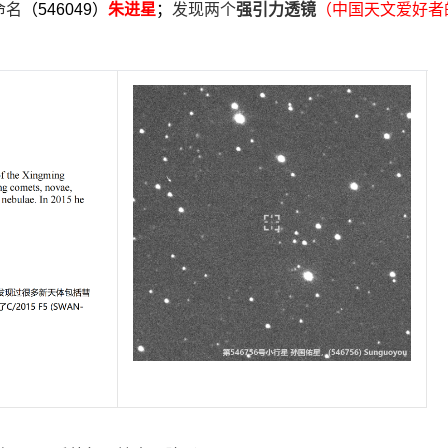
命名
（546049）
朱进星
；
发现两个
强引力透镜
（中国天文爱好者
。