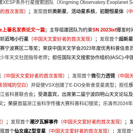
建XESP系外行星搜索团队（
Xingming Observatory Exoplanet S
的首次发现）
；
发现首颗
类新星
，
活动星系核
，
初期恒星体
（
中
re上署名发表论文一篇
；主导组建团队为约束
SN 2023ixf
爆发时
颗
近地小行星
（中国天文爱好者的首次发现）
；
发现首个
超新星
赛宁波赛区二等奖
；荣获中国天文学会2023年度优秀科普信息
少年天文社团指导老师
；
担任国际天文搜索协作组织(IASC)-中
星
（中国天文爱好者的首次发现
）
；发现首个
微引力透镜
（中国
该领域的空白
）
并促使VSX创建了E-DO全新食变星类型
；担任
江省科普联合会
；受邀嘉宾，出席第二届宁波四明山天文论坛及
文
；
荣获
首届浙江省科学传播大赛科普科幻银奖
；乐清市2024
现）
；
发现首个
潮汐瓦解事件
（中国天文爱好者的首次发现）
；
现首个
仙女座Z型变星
（中国天文爱好者的首次发现）
；发现首个