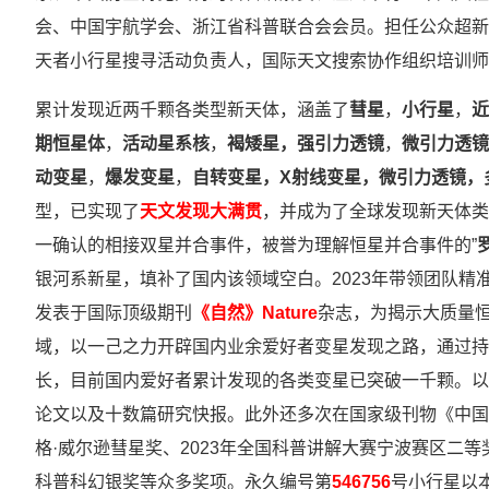
会、中国宇航学会、浙江省科普联合会会员。担任公众超新星
天者小行星搜寻活动负责人，国际天文搜索协作组织培训师
累计发现
近两千颗各类型新天体，涵盖了
彗星
，
小行星
，
近
期恒星体
，
活动星系核
，
褐矮星，
强引力透镜
，
微引力透镜
动变星
，
爆发变星
，
自转变星，X射线变星，微引力透镜，
型，已实现了
天文发现大满贯
，并成为了全球发现新天体类
一确认的相接双星并合事件，被誉为理解恒星并合事件的”
银河系新星
，填补了国内该领域空白。
2023年带领团队
发表于国际顶级期刊
《自然》Nature
杂志，为揭示大质量
域，以一己之力开辟国内业余爱好者变星发现之路，通过持
长，目前国内爱好者累计发现的各类变星已突破一千颗。以
论文以及十数篇研究快报
。此外还多次在
国家级刊物
《中国
格·威尔逊彗星奖、
2023年全国科普讲解大赛宁波赛区二
科普科幻银奖
等
众多奖项
。永久编号第
546756
号小行星以