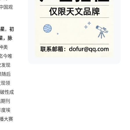
中国观
星
，
初
星，
脉
种类
迄今唯
次发现
果随后
发现领
破性成
篇期刊
年度
埃
传播大赛