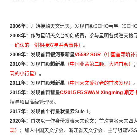
2006年：
开始接触天文巡天；发现首颗SOHO彗星（SOHO1
2008年：
作为星明天文台初创成员，参与星明各类巡天搜
一确认的一例相接双星并合事件
）
。
2009年：
发现首颗
银河系新星
V5582
SGR
（中国首颗填补
2010年：
发现首颗
超新星
（中国业余第二颗、大陆首颗）
现的小行星）
。
2011年：
发现首颗
矮新星
（中国天文爱好者的首次发现）
2015年：
发现首颗
彗星
C/2015
F5
SWAN-Xing
ming
斯万
搜寻项目高级管理员。
2017年：
发现首个
行星状星云
Sufe 1。
2020年：
首次以一作身份发表天文论文；首次署名天文四大
现）
；加入中国天文学会、浙江省天文学会
；
主导组建VS