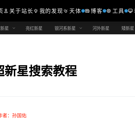
页
关于站长
我的发现
天体
博客
工具
超新星
亮红新星
银河系新星
河外新星
矮新星
及超新星搜索教程
作者：孙国佑