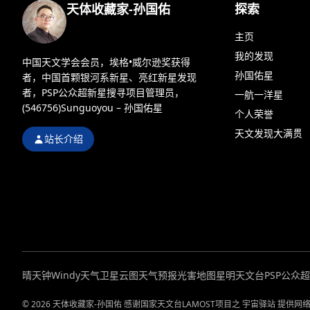
天体收藏家-孙国佑
探索
主页
我的发现
中国天文学会会员，埃格•威尔逊奖获得
孙国佑星
者，中国首颗银河系新星、亮红新星发现
者，PSP公众超新星搜寻项目管理员，
一航一洋星
(546756)Sunguoyou – 孙国佑星
个人荣誉
天文发现大满贯
站长介绍
晴天钟
Windy天气
卫星云图
天气预报
光害地图
星明天文台
PSP公众
© 2026 天体收藏家-孙国佑 感谢国家天文台LAMOST项目之 宇宙驿站 提供网