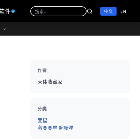
软件
中文
EN
作者
天体收藏家
分类
变星
激变变星
超新星
›