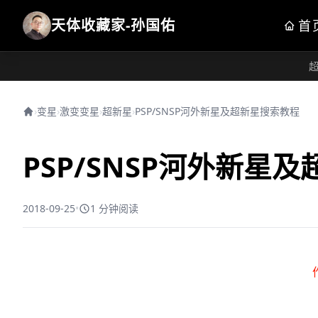
天体收藏家-孙国佑
首
›
变星
›
激变变星
›
超新星
›
PSP/SNSP河外新星及超新星搜索教程
PSP/SNSP河外新星
2018-09-25
•
1 分钟阅读