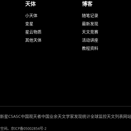
天体
博客
小天体
随笔记录
变星
最新发现
星云物质
天文竞赛
其他天体
活动讲座
教程资料
超新星
CSASC中国观天者
中国业余天文学家发现统计
全球监控
天文列表
网
络空间。
京ICP备05002854号-2