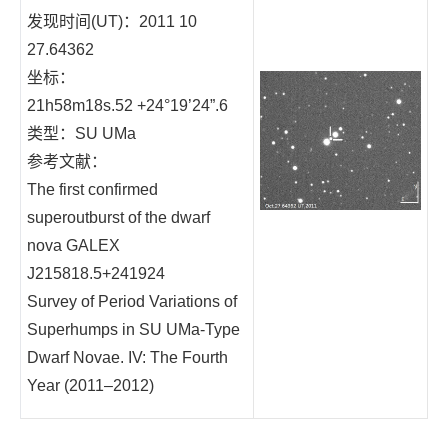
发现时间(UT)：2011 10
27.64362
坐标：
21h58m18s.52 +24°19’24”.6
类型：SU UMa
参考文献：
The first confirmed
superoutburst of the dwarf
nova GALEX
J215818.5+241924
Survey of Period Variations of
Superhumps in SU UMa-Type
Dwarf Novae. IV: The Fourth
Year (2011–2012)