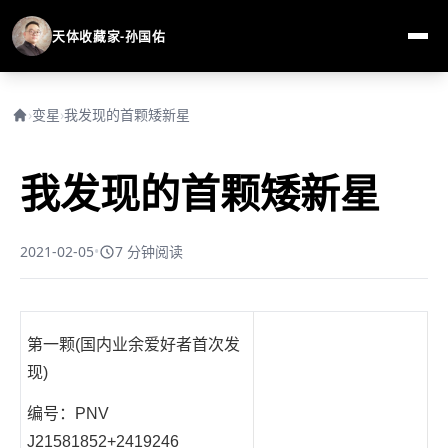
天体收藏家-孙国佑
›
变星
›
我发现的首颗矮新星
我发现的首颗矮新星
2021-02-05
•
7 分钟阅读
第一颗(国内业余爱好者首次发
现)
编号：PNV
J21581852+2419246