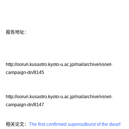
报告地址：
http://ooruri.kusastro.kyoto-u.ac.jp/mailarchive/vsnet-
campaign-dn/8145
http://ooruri.kusastro.kyoto-u.ac.jp/mailarchive/vsnet-
campaign-dn/8147
相关论文：
The first confirmed superoutburst of the dwarf