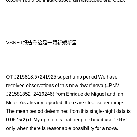
VSNET报告称这是一颗新矮新星
OT J215818.5+241925 superhump period We have
received observations of this new dwarf nova (=PNV
J21581852+2419246) from Enrique de Miguel and Ian
Miller. As already reported, there are clear superhumps.
The mean period determined from this single-night data is
0.0675(2) d. My opinion is that people should use “PNV”
only when there is reasonable possibility for a nova.