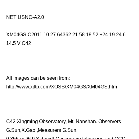
NET USNO-A2.0
XM04GS C2011 10 27.64362 21 58 18.52 +24 19 24.6
14.5 V C42
All images can be seen from:
http://www.xjltp.com/XOSS/XM04GS/XM04GS.htm
C42 Xingming Observatory, Mt. Nanshan. Observers
G.Sun,X.Gao ,Measurers G.Sun.
0.356-m f/6.9 Schmidt-Cassegrain telescope and CCD.