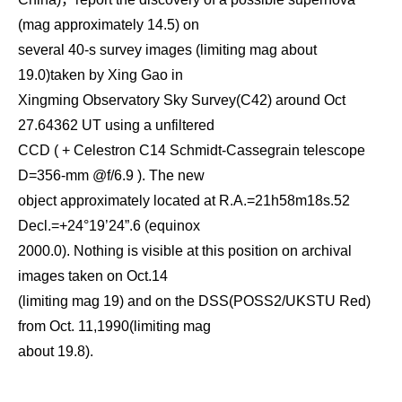
(mag approximately 14.5) on
several 40-s survey images (limiting mag about
19.0)taken by Xing Gao in
Xingming Observatory Sky Survey(C42) around Oct
27.64362 UT using a unfiltered
CCD ( + Celestron C14 Schmidt-Cassegrain telescope
D=356-mm @f/6.9 ). The new
object approximately located at R.A.=21h58m18s.52
Decl.=+24°19’24”.6 (equinox
2000.0). Nothing is visible at this position on archival
images taken on Oct.14
(limiting mag 19) and on the DSS(POSS2/UKSTU Red)
from Oct. 11,1990(limiting mag
about 19.8).