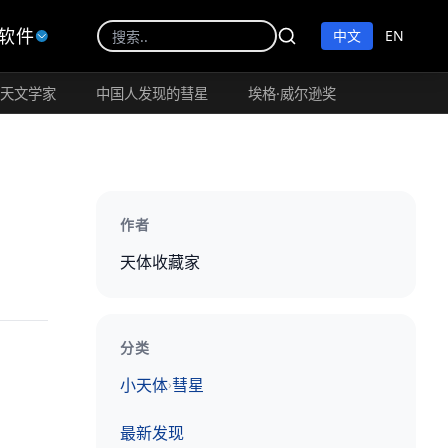
软件
中文
EN
余天文学家
中国人发现的彗星
埃格·威尔逊奖
作者
天体收藏家
分类
小天体
彗星
›
最新发现