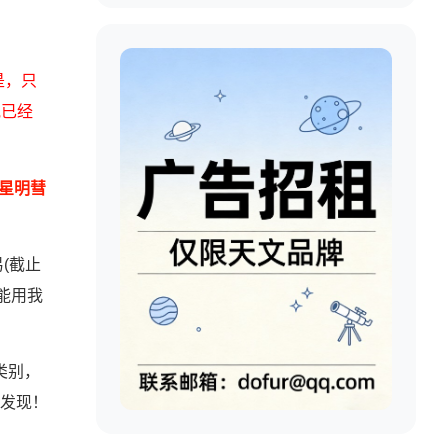
是，只
他已经
-星明彗
(截止
能用我
类别，
发现！