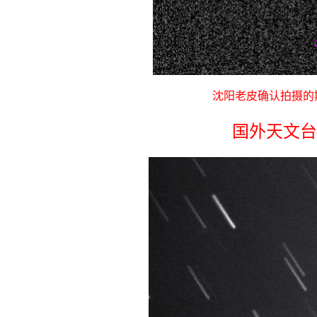
沈阳老皮确认拍摄的
国外天文台