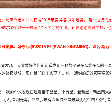
万-星明彗星，与高兴老师共同获得2015年度埃格•威尔逊奖。 唯一遗憾的
格•威尔逊奖唯一一块写2个人名字的奖牌。还要谢谢高兴老师，
晨。编号名称C/2015 F5 (SWAN-XINGMING)，译名:斯万
文发现，天文爱好者们都知道发现一颗彗星是多么难多么的不易
生的终极梦想，现在我们终于实现了 。唯一遗憾的是这颗彗星没
 ，我的个人发现已经囊括了彗星，小行星，超新星，新星四大
，小行星测光等，当然我最有兴趣依然是最具挑战性的系外行星