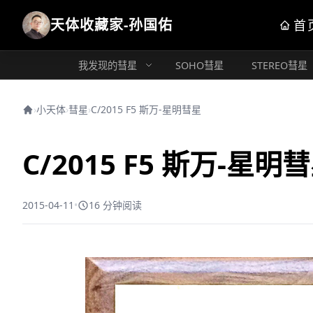
天体收藏家-孙国佑
首
我发现的彗星
SOHO彗星
STEREO彗星
›
小天体
›
彗星
›
C/2015 F5 斯万-星明彗星
C/2015 F5 斯万-星明
2015-04-11
•
16 分钟阅读