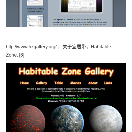
http://www.hzgallery.org/
，关于宜居带，Habitable
Zone.
[6]