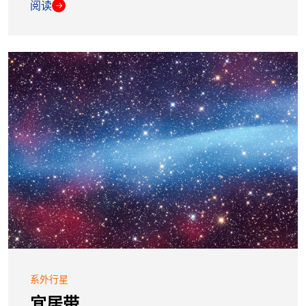
阅读
→
系外行星
宜居带