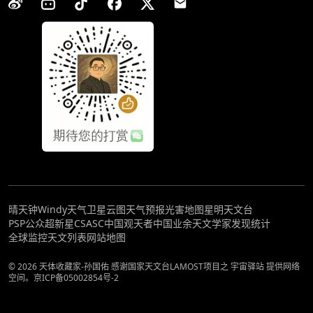
晴天钟
Windy天气
卫星云图
天气预报
光害地图
星明天文台
PSP公众超新星
CSASC中国观天者
中国业余天文学家发现统计
全球监控
天文列表
网站地图
© 2026 天体收藏家-孙国佑 感谢国家天文台LAMOST项目之 宇宙驿站 提供网络
空间。
京ICP备05002854号-2