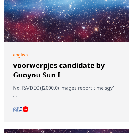
english
voorwerpjes candidate by
Guoyou Sun I
No. RA/DEC (J2000.0) images report time sgy1
…
阅读
→