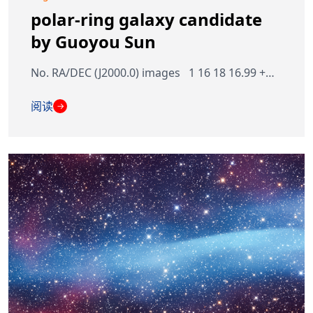
polar-ring galaxy candidate
by Guoyou Sun
No. RA/DEC (J2000.0) images 1 16 18 16.99 +…
阅读
→