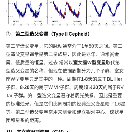
②，
第二型造父变星
（Type II Cepheid）
第二型造父变星，它的脉动通常介于1至50天之间。第二
型造父变星通常是第二星族星，因此是老年、通常贫金
属、低质量的恒星。过去 常常以
室女座W型变星
取代第二
型造父变星的名称，但现在依据周期分为几个子群，室女
座W型变星只是其中的一种。周期在
1-8天
的属于
BL Her
子群、
8-20天
的属于W Vir子群、周期超过
20天
的属于RV
Tau子群。第二型造父变星遵守着周光关系，因此是重要
的标准烛光，但是它们比同周期的经典造父变星暗了1.6星
等。第二型造父变星常用来测量和建立银河中心、球状星
团和星系的距离。