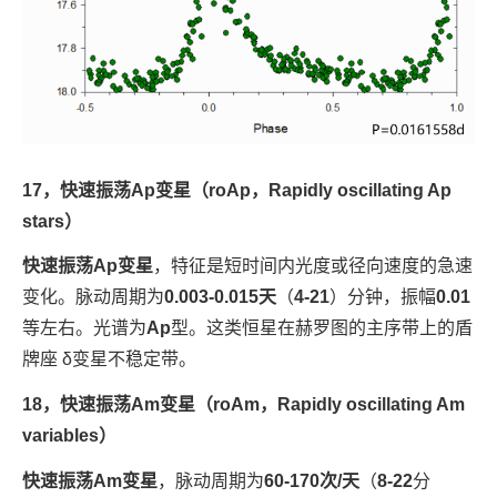
17，快速振荡Ap变星（roAp，Rapidly oscillating Ap
stars）
快速振荡Ap变星
，特征是短时间内光度或径向速度的急速
变化。脉动周期为
0.003-0.015天
（
4-21
）分钟，振幅
0.01
等左右。光谱为
Ap
型。这类恒星在赫罗图的主序带上的盾
牌座 δ变星不稳定带。
18，快速振荡Am变星（roAm，Rapidly oscillating Am
variables）
快速振荡Am变星
，脉动周期为
60-170次/天
（
8-22
分