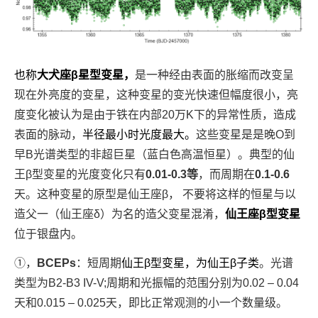
也称
大犬座β星型变星，
是一种经由表面的胀缩而改变呈
现在外亮度的变星，这种变星的变光快速但幅度很小，亮
度变化被认为是由于铁在内部20万K下的异常性质，造成
表面的脉动，
半径最小时光度最大。
这些变星是是晚O到
早B光谱类型的非超巨星（
蓝白色高温恒星
）
。典型的仙
王β型变星的光度变化只有
0.01-0.3等
，而周期在
0.1-0.6
天。这种变星的原型是仙王座β， 不要将这样的恒星与以
造父一（仙王座δ）为名的造父变星混淆，
仙王座β型变星
位于银盘内。
①，
BCEPs
：短周期
仙王β型变星，为仙王β子类
。光谱
类型为B2-B3 IV-V;周期和光振幅的范围分别为0.02 – 0.04
天和0.015 – 0.025天，即比正常观测的小一个数量级。