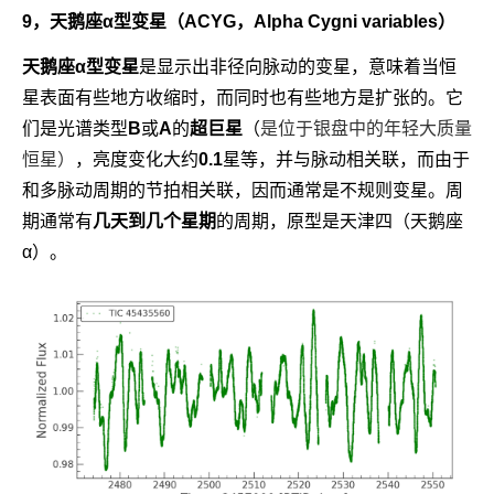
9，天鹅座α型变星（ACYG，Alpha Cygni variables）
天鹅座α型变星
是显示出非径向脉动的变星，意味着当恒
星表面有些地方收缩时，而同时也有些地方是扩张的。它
们是光谱类型
B
或
A
的
超巨星
（
是位于银盘中的年轻大质量
恒星）
，亮度变化大约
0.1
星等，并与脉动相关联，而由于
和多脉动周期的节拍相关联，因而通常是不规则变星。周
期通常有
几天到几个星期
的周期，原型是天津四（天鹅座
α）。