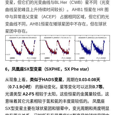
变星，但它们的光变曲线与BL Her（CWB）星不同（光变
曲线呈驼峰且上升持续时间较长）。 AHB1 恒星在 HR 图
中与异常造父变星 （ACEP） 占据相同区域，但它们的光
变曲线不同，AHB1恒星在矮球星团中不存在，但在球状
星团中存在。
6，凤凰座SX型变星（
SXPHE，SX Phe star
）
从现象上看，
类似于HADS变星
，周期在
0.03-0.08天
（
0.7-1.9小时
） 的脉动变化，星等变化可以达到
0.7等
。
光谱类型
A2-F5
相较于太阳，这些恒星的金属量较低，这
意味着其它元素相较于氢和氦的丰度是较低的。 凤凰座
SX型变星主要在球状星团和银晕中，变光周期和亮度明显