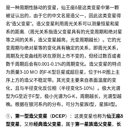
是一种周期性脉动的变星，仙王座δ是这类变星中第一颗
被证认出的，由于它的中文名是造父一，因此这类变星得
名“造父变星”。造父变星利用周光关系可以测量恒星和星
系的距离.（周光关系指造父变星具有的光变周期和绝对星
等之间的关系，造父变星越亮，光变周期越长）。它的光
变周期与绝对星等的变化具有确定的关系，即周光关系，
周期及光变曲线形状在原则上市不变的，但经过数百或者
数千周期后会有0.001-0.1%的周期变化。造父变星的特点
为质量3-10 M⊙ 的F-K型巨星或超巨星，位于H-R图上主
序上方的造父不稳定带。其光变主要来自表面温度的变
化，且与半径变化反位相（半径变化5-10%）。极大光谱
型为G至近于F型，极小光谱为G-K，周期越长，光谱型越
晚。根据在银河系内的分布，可分为星族I型，星族II型。
①，
第一型造父变星
（
DCEP
）
：这类变星也称为
仙王座δ
型变星
，又称
经典造父变星
，属于
第一星族造父变星
，
长