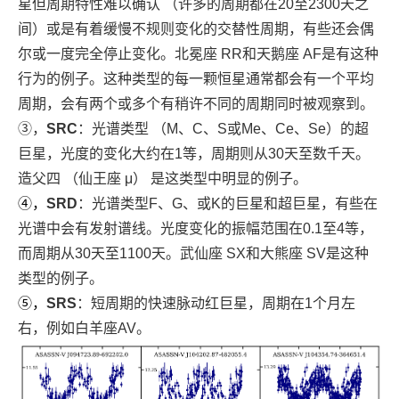
星但周期特性难以确认 （许多的周期都在20至2300天之
间）或是有着缓慢不规则变化的交替性周期，有些还会偶
尔或一度完全停止变化。北冕座 RR和天鹅座 AF是有这种
行为的例子。这种类型的每一颗恒星通常都会有一个平均
周期，会有两个或多个有稍许不同的周期同时被观察到。
③，
SRC
：光谱类型 （M、C、S或Me、Ce、Se）的超
巨星，光度的变化大约在1等，周期则从30天至数千天。
造父四 （仙王座 μ） 是这类型中明显的例子。
④，
SRD
：光谱类型F、G、或K的巨星和超巨星，有些在
光谱中会有发射谱线。光度变化的振幅范围在0.1至4等，
而周期从30天至1100天。武仙座 SX和大熊座 SV是这种
类型的例子。
⑤，
SRS
：短周期的快速脉动红巨星，周期在1个月左
右，例如白羊座AV。