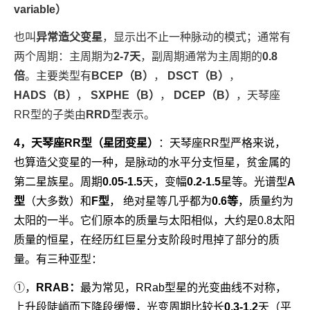
variable）
也叫
异常造父变星
，显示出不止一种脉动的模式；通常有
两个周期：主周期为
2-7天
，副周期通常为主周期的
0.8
倍
。主要类型有
BCEP（B）
，
DSCT（B）
，
HADS（B）
，
SXPHE（B）
，
DCEP（B）
，天琴座
RR型的子类由
RRD
型表示。
4，天琴座RR型（星团变星）
：天琴座RR型严格来说，
也算造父变星的一种，是脉动的水平分支恒星，贫金属的
第二星族星。周期
0.05-1.5
天，变幅
0.2-1.5
星等。光谱型
A
型
（大多数）和
F型
， 绝对星等几乎都为
0.6等
，质量约为
太阳的一半。它们原本的质量与太阳相似，大约是0.8太阳
质量的恒星，在经历红巨星分支阶段时甩掉了部分的质
量。有三种亚型：
①，
RRAB：
最为常见，
RRab型星的光变曲线不对称，
上升段陡峭而下降段缓慢，光变周期比较长
0.3-1.2
天（平