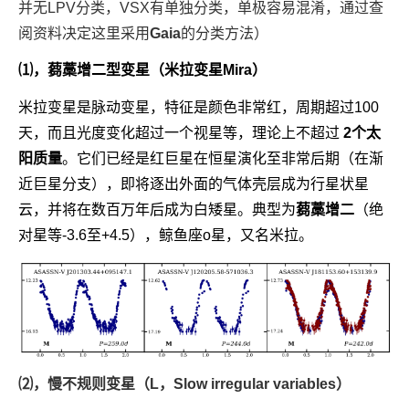
并无LPV分类，VSX有单独分类，单极容易混淆，通过查
阅资料决定这里采用
Gaia
的分类方法）
⑴，蒭藁增二型变星（米拉变星Mira）
米拉变星是脉动变星，特征是颜色非常红，周期超过100
天，而且光度变化超过一个视星等，理论上不超过
2个太
阳质量
。它们已经是红巨星在恒星演化至非常后期（在渐
近巨星分支），即将逐出外面的气体壳层成为行星状星
云，并将在数百万年后成为白矮星。典型为
蒭藁增二
（绝
对星等-3.6至+4.5），鲸鱼座ο星，又名米拉。
⑵，慢不规则变星（L，Slow irregular variables）