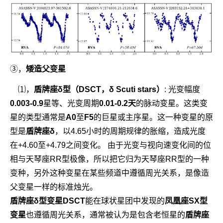
③，
矮造父变星
⑴，
盾牌座δ型（DSCT，δ Scuti
stars
）
:
光变幅度
0.003-0.9
星等、光变周期
0.01-0.2天
的脉动变星。这类变
星的类型通常是
A0
至
F5
的巨星或主序星。这一种变星的原
型是
盾牌座δ
，以4.65小时的周期规律的胀缩，造成光度
在+4.60至+4.79之间变化。 由于光变与视向速变化间的位
相与天琴座RR型极像，所以把它归为天琴座RR型的一种
变种，另外这种变星在某些频道中遵循周光关系，是像造
父变星一样的标准烛光。
盾牌座δ型变星DSCT
能在球状星团中发现的
凤凰座SX型
变星
也遵循周光关系，通常被认为是包含老恒星的
盾牌座