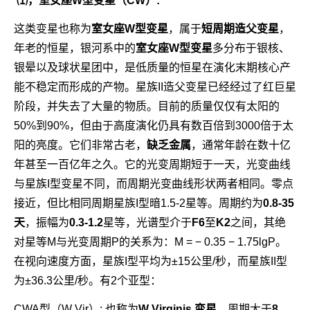
⑴，室女座W型变星（CW）:
这类变星也称为
室女座W型变星
，属于
短周期造父变星
，
年老的恒星，银河系中的
室女座W型变星
多分布于银核、
银晕以及球状星团中，是低质量的恒星在演化末期核心产
能不稳定而形成的产物。星族II造父变星已经经过了红巨星
阶段，并失去了大量的物质。目前的质量仅仅有太阳的
50%到90%，但由于高度演化仍具有数百倍到3000倍于太
阳的亮度。它们非常古老，
缺乏金属
，通常年龄在数十亿
年甚至一百亿年之久。它的光变周期短于一天，光变曲线
与星族I型变星不同，而周期光变曲线形状两者相同。零点
接近，但比相同周期星族I型暗1.5-2星等。周期约为
0.8-35
天
，振幅为
0.3-1.2
星等，光谱型介于
F6
至
K2
之间，其绝
对星等M与光变周期P的关系为：M = − 0.35 − 1.75lgP。
在视向速度方面，星族I型平均为±15公里/秒，而星族II型
为±36.3公里/秒。有2个亚型：
CWA型（W Vir）: 也称为
W Virginis 变星
，周期大于
8