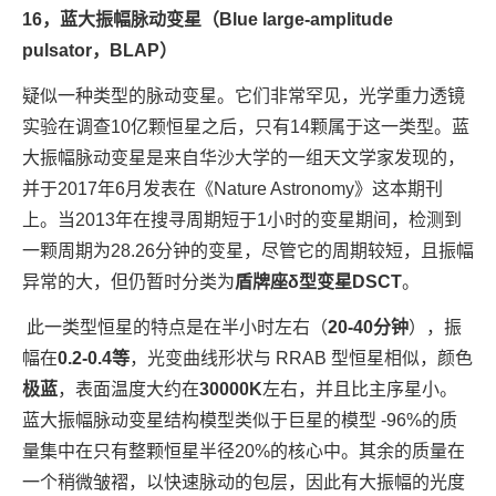
16，蓝大振幅脉动变星（Blue large-amplitude
pulsator，BLAP）
疑似一种类型的脉动变星。它们非常罕见，光学重力透镜
实验在调查10亿颗恒星之后，只有14颗属于这一类型。蓝
大振幅脉动变星是来自华沙大学的一组天文学家发现的，
并于2017年6月发表在《Nature Astronomy》这本期刊
上。当2013年在搜寻周期短于1小时的变星期间，检测到
一颗周期为28.26分钟的变星，尽管它的周期较短，且振幅
异常的大，但仍暂时分类为
盾牌座δ型变星DSCT
。
此一类型恒星的特点是在半小时左右（
20-40分钟
），振
幅在
0.2-0.4等
，光变曲线形状与 RRAB 型恒星相似，颜色
极蓝
，表面温度大约在
30000K
左右，并且比主序星小。
蓝大振幅脉动变星结构模型类似于巨星的模型 -96%的质
量集中在只有整颗恒星半径20%的核心中。其余的质量在
一个稍微皱褶，以快速脉动的包层，因此有大振幅的光度