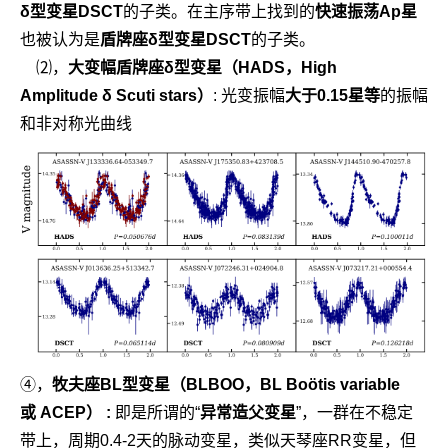
δ型变星DSCT
的子类。在主序带上找到的
快速振荡Ap星
也被认为是
盾牌座δ型变星DSCT
的子类。
⑵，
大变幅盾牌座δ型变星（HADS，High
Amplitude
δ Scuti stars
）
:
光变振幅
大于0.15星等
的振幅
和非对称光曲线
④，
牧夫座BL型变星（BLBOO，BL Boötis variable
或
ACEP
）
:
即是所谓的“
异常造父变星
”，
一群在不稳定
带上，周期0.4-2天的脉动变星，类似天琴座RR变星，但