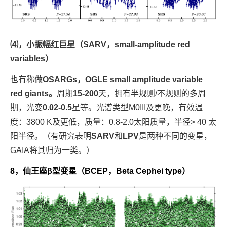
⑷，
小振幅红巨星（SARV，small-amplitude red
variables）
也有称做
OSARGs，OGLE small amplitude variable
red giants。
周期
15-200
天，拥有半规则/不规则的多周
期，光变
0.02-0.5
星等。光谱类型M0III及更晚，有效温
度：3800 K及更低，质量：0.8-2.0太阳质量，半径> 40 太
阳半径。（有研究表明
SARV
和
LPV
是两种不同的变星，
GAIA将其归为一类。）
8，仙王座β型变星（BCEP，Beta Cephei type）