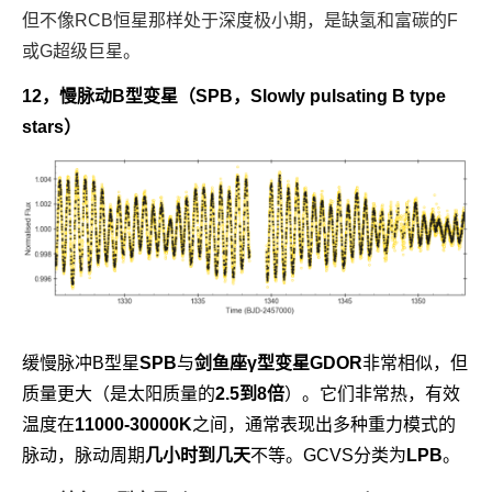
但不像RCB恒星那样处于深度极小期，是缺氢和富碳的F
或G超级巨星。
12，慢脉动B型变星
（SPB，Slowly pulsating B type
stars）
缓慢脉冲B型星
SPB
与
剑鱼座γ型变星GDOR
非常相似，但
质量更大（是太阳质量的
2.5到8倍
）。它们非常热，有效
温度在
11000-30000K
之间，通常表现出多种重力模式的
脉动，脉动周期
几小时到几天
不等。GCVS分类为
LPB
。