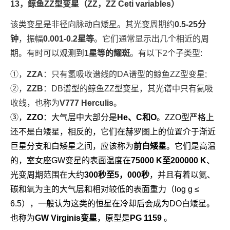
13，鲸鱼ZZ型变星（ZZ，ZZ Ceti variables）
该类变星是非径向脉动白矮星。其光变周期约
0.5-25分
钟
，振幅
0.001-0.2星等
。它们通常显示出几个相近的周
期。有时可以观测到
1星等的耀斑
。有以下2个子类型:
①，
ZZA
：只有氢吸收谱线的DA谱型的鲸鱼ZZ型变星;
②，
ZZB
：DB谱型的鲸鱼ZZ型变星，其光谱中只有氦吸
收线，也称为
V777 Herculis
。
③，
ZZO
：大气层中大部分是
He、C和O
。ZZO型严格上
还不是白矮星，相反的，它们在赫罗图上的位置介于渐近
巨星分支和白矮星之间，应该称为
前白矮星
。它们是高温
的，室女座GW变星的表面温度在
75000 K至200000 K
、
光
变周期范围在大约
300秒至5，000秒
，并且有着以氦、
碳和氧为主的大气层和相对较低的表面重力（log g ≤
6.5），一般认为这类的恒星在冷却后会成为DO白矮星。
也称为
GW Virginis变星
，原型是
PG 1159
。