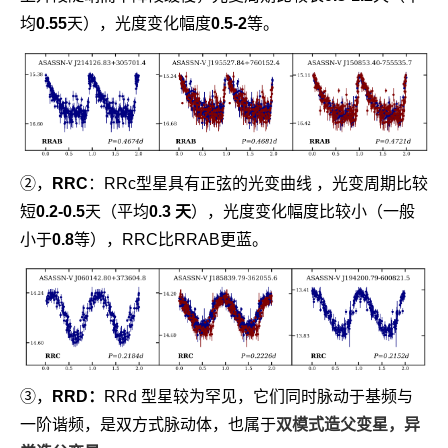
均
0.55
天），光度变化幅度
0.5-2
等。
②，
RRC
：RRc型星具有正弦的光变曲线 ，光变周期比较
短
0.2-0.5
天（平均
0.3 天
），光度变化幅度比较小（一般
小于
0.8
等），RRC比RRAB更蓝。
③，
RRD：
RRd 型星较为罕见，
它们同时脉动于基频与
一阶谐频，是双方式脉动体，也属于
双模式造父变星，异