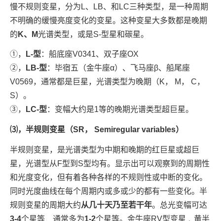
慢不规则变星，分为L、LB、和LC三种类型，是一种周期
不明确的缓慢亮度变化的变星。这种变星大多数都是晚期
的
K、M
光谱类型，或是S-型星和碳星。
①，
L-型
：船底座V0341、双子座OX
②，
LB-型
：毕宿五（金牛座α）、飞马座β、船尾座
V0569，通常都是巨星，光谱类型为晚期（K， M， C，
S）。
③，
LC-型
：变幅大约是1等的晚期光谱类型超巨星。
⑶，半规则变星（SR， Semiregular variables）
半规则变星，是光谱类型为中期和晚期的红巨星或超巨
星，光谱型从F型到S型均有。显示出可以观察到的周期性
和光度变化，但有着各种各样的不规则性或中断的变化。
同时光度曲线在每个周期内或多或少的都有一些变化。半
规则变星的周期大约
从几十天乃至若干年
。总光变幅可达
3-4
个星等﹐通常多为
1-2
个星等。金牛座RV型变星﹑黄半