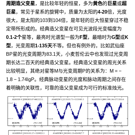
周期造父变星
，是比较年轻的恒星，多为
黄色
的
巨星
或
超
巨星
，常见于星系的旋臂中，质量为太阳的
4-20
倍，光度
很大，是太阳的103到104倍，是年轻的巨大恒星穿过不稳
定带所形成的。经典造父变星在可见光波段光变幅度为
0.1-2个
星等，最亮时光谱型一般为
F型
，最暗时为
G型
或
K
型
，光变周期
1-135天
不等。但也有例外的，比如武仙座
BP星的光变周期为83.1天，小麦哲伦云中也发现过光变周
期长达二百天的经典造父变星。经典造父变星的周光关系
比较明显，其绝对星等M与光变周期P的关系为：M = −
1.8 − 1.74lgP。经典脉动变星的光度和脉动周期之间存在
着明确的关联性，可靠的造父变星成为可行的标准烛光。