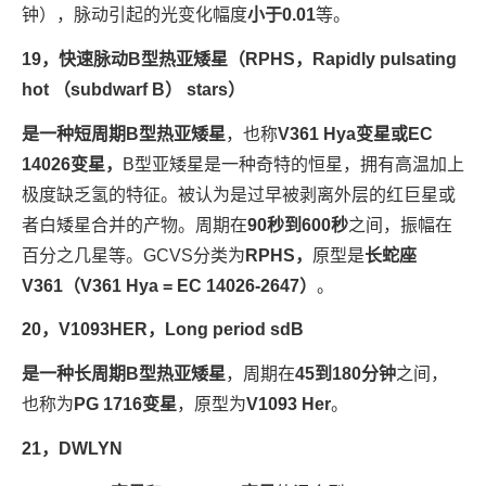
钟），脉动引起的光变化幅度
小于0.01
等。
19，快速脉动B型热亚矮星（RPHS，Rapidly pulsating
hot （subdwarf B） stars）
是一种短周期B型热亚矮星
，也称
V361 Hya变星或
EC
14026变星，
B型亚矮星是一种奇特的恒星，拥有高温加上
极度缺乏氢的特征。被认为是过早被剥离外层的红巨星或
者白矮星合并的产物。周期在
90秒到600秒
之间，振幅在
百分之几星等。GCVS分类为
RPHS，
原型是
长蛇座
V361（
V361 Hya = EC 14026-2647
）
。
20，V1093HER，Long period sdB
是一种长周期B型热亚矮星
，周期在
45到180分钟
之间，
也称为
PG 1716变星
，原型为
V1093 Her
。
21，DWLYN