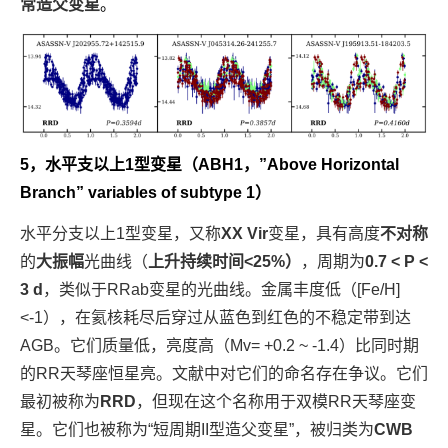
常造父变星
。
5，水平支以上1型变星（
ABH1，”Above Horizontal
Branch” variables of subtype 1
）
水平分支以上1型变星，又称
XX Vir
变星，具有高度
不对称
的
大振幅
光曲线（
上升持续时间<25%）
，周期为
0.7 < P <
3 d
，类似于RRab变星的光曲线。金属丰度低（[Fe/H]
<-1），在氦核耗尽后穿过从蓝色到红色的不稳定带到达
AGB。它们质量低，亮度高（Mv= +0.2 ~ -1.4）比同时期
的RR天琴座恒星亮。文献中对它们的命名存在争议。它们
最初被称为
RRD
，但现在这个名称用于双模RR天琴座变
星。它们也被称为“短周期II型造父变星”，被归类为
CWB