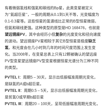
有着微弱氢线和强氦和碳线的Bp星，此类变星被定义
为’’氦超巨星’’，一般的周期从0.1到1天不等，光变幅度为
0.1-0.3星等。这些恒星的氢谱线比正常的B型恒星微弱，
但氦和碳线更强。这种类型的原型是HD 168476，也就是
望远镜座PV
，其中会经历小但
复杂
的光度变化和径向速度
的波动。望远镜座PV星相较于其它B型恒星是极度
缺乏
氢
，和光度会在几小时到几年的时间尺度范围上发生变
化。当2008年，在变星总表上只有12颗被确认的望远座
PV型变星望远镜座PV型变星根据恒星光谱分为三种不同
的类型。
PVTEL I
：周期5 – 30天，显示出低振幅准周期光变化，
是缺氢的A或b超巨星。
PVTEL II
：周期0.5 – 5天，显示出低振幅准周期光变化，
是贫氢O或早期b超巨星
PVTEL III
：周期20 – 100天，呈现低振幅准周期光变化，