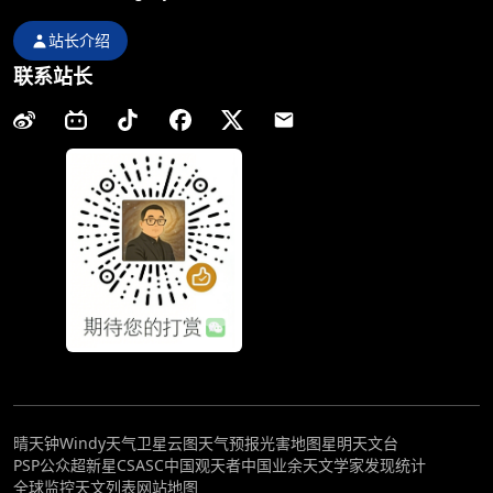
站长介绍
联系站长
晴天钟
Windy天气
卫星云图
天气预报
光害地图
星明天文台
PSP公众超新星
CSASC中国观天者
中国业余天文学家发现统计
全球监控
天文列表
网站地图