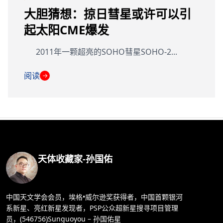
大胆猜想：掠日彗星或许可以引
起太阳CME爆发
2011年一颗超亮的SOHO彗星SOHO-2...
阅读
→
天体收藏家-孙国佑
中国天文学会会员，埃格•威尔逊奖获得者，中国首颗银河
系新星、亮红新星发现者，PSP公众超新星搜寻项目管理
员，(546756)Sunguoyou – 孙国佑星