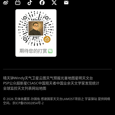
晴天钟
Windy天气
卫星云图
天气预报
光害地图
星明天文台
PSP公众超新星
CSASC中国观天者
中国业余天文学家发现统计
全球监控
天文列表
网站地图
© 2026 天体收藏家-孙国佑 感谢国家天文台LAMOST项目之 宇宙驿站 提供网络
空间。
京ICP备05002854号-2