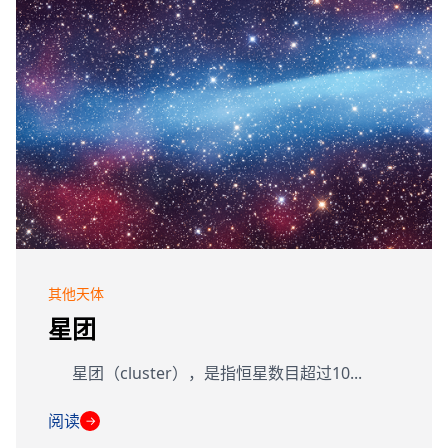
其他天体
星团
星团（cluster），是指恒星数目超过10...
阅读
→