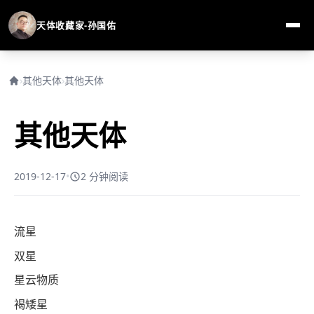
天体收藏家-孙国佑
›
其他天体
›
其他天体
其他天体
2019-12-17
•
2 分钟阅读
流星
流星和流星雨基础知识
双星
流星雨观测
我发现的新双星
星云物质
目视观测流星雨
已知流星群
我发现的行星状星云（新星云）
褐矮星