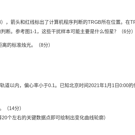
 al.2018），箭头和红线标出了计算机程序判断的TRGB所在位置。在T
判断。参考图1-1，这些干扰样本可能主要是什么恒星？（6分
系距离的标准烛光。（8分）
内，偏心率小于0.1。已知北京时间2021年1月1日0:00的
图。（14分）
day；②选择20个左右的关键数据点即可绘制出变化曲线轮廓）