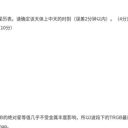
地的详细星历表。请确定该天体上中天的时刻（误差2分钟以内）。（4分
10分）
RGB的绝对星等值几乎不受金属丰度影响，所以I波段下的TRGB
 mag。