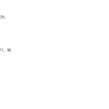
期为：
?，地