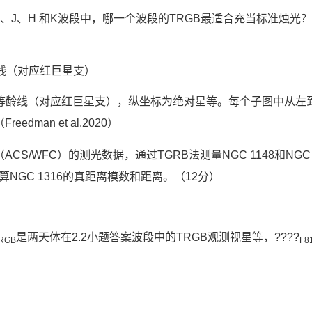
、I、J、H 和K波段中，哪一个波段的TRGB最适合充当标准烛光
00亿年等龄线（对应红巨星支），纵坐标为绝对星等。每个子图中从左
edman et al.2020）
CS/WFC）的测光数据，通过TGRB法测量NGC 1148和NGC 1
请估算NGC 1316的真距离模数和距离。（12分）
是两天体在2.2小题答案波段中的TRGB观测视星等，????
RGB
F8