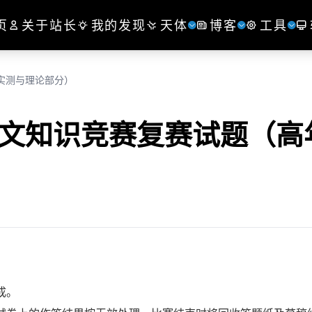
页
关于站长
我的发现
天体
博客
工具
 实测与理论部分）
天文知识竞赛复赛试题（高
成。