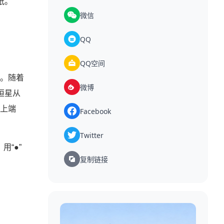
纸。
微信
QQ
QQ空间
。随着
微博
恒星从
上端
Facebook
Twitter
用“●”
复制链接