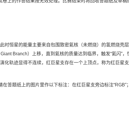
试卷上的作答结果按无效处理。比赛结束时将回收答题纸及草稿
时恒星的能量主要来自包围致密氦核（未燃烧）的氢燃烧壳层
ant Branch）上移，直到氦核的质量达到临界，触发“氦闪”，
演化轨迹显得不连续，红巨星支存在一个上顶点，称为红巨星支
。请在答题纸上的图片里作以下标注：在红巨星支旁边标注“RGB”；