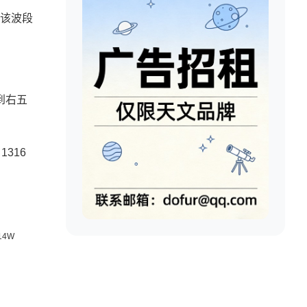
？该波段
到右五
316
14W