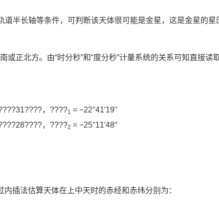
及轨道半长轴等条件，可判断该天体很可能是金星，这是金星的星
正北方。由“时分秒”和“度分秒”计量系统的关系可知直接读
????31????，????
= −22°41′19′′
1
????28????，????
= −25°11′48′′
2
85，通过内插法估算天体在上中天时的赤经和赤纬分别为：