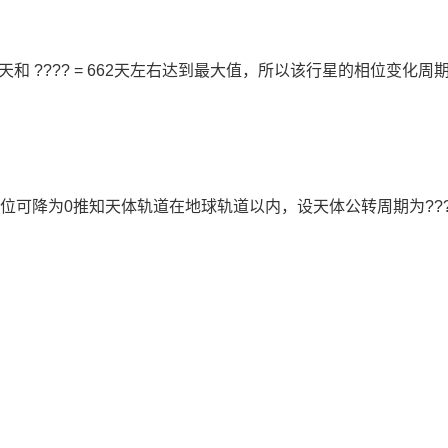
 = 85天和 ???? = 662天左右达到最大值，所以该行星的相位变化周
可降为0推知天体轨道在地球轨道以内，设天体公转周期为???