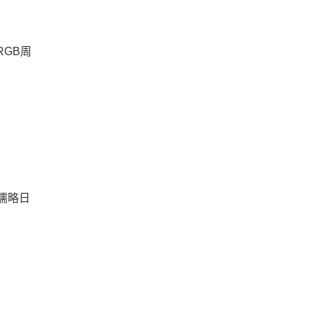
RGB周
）
儒略日