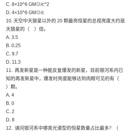
C. 8×10^6 GM⊙/c^2
D. 4×10^6 GM⊙/c
10. 天空中天狼星以外的 20 颗最亮恒星的总视亮度大约是
天狼星的（ ）倍。
A. 3.5
B. 0.25
C. 9.7
D. 11.3
11. 再发新星是一种能反复爆发的新星，目前银河系内已
知的再发新星中，爆发时亮度能够达到肉眼可见的有（
）颗。
A. 4
B. 0
C. 2
D. 8
12. 请问银河系中哪类光谱型的恒星数量占比最多？（