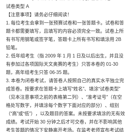
试卷类型 A
【注意事项】请务必仔细阅读！
1. 每位考生会拿到一张预赛试卷和一张答题卡。试卷和答
题卡都需要填写，且填写的内容必须完全一致。试卷上所
有书写用钢笔或签字笔，答题卡上所有书写和填涂用 2B
铅笔。
2. 低年组考生（指 2009 年 1 月 1 日及以后出生，并且没
有参加过各项国际天文奥赛的考生）只答本卷的 01-30
题，高年组考生只答 06-35 题。
3. 本卷为闭卷考试，请答卷人按照自己的真实水平独立完
成答卷。按要求在答题卡上填写“姓名”、填涂“试卷类型”
（见本注意事项之前的表格第二列）、“准考证号”（在空
格处写数字，并填涂每个数字下面对应的部分）、组别
（“高”或“低”），以及题目的答案。未按要求填涂的无有效
成绩。考试开始 30 分钟之后才可交卷，并在不影响其他
考生答题的情况下安静离开考场。在监考老师宣布考试结