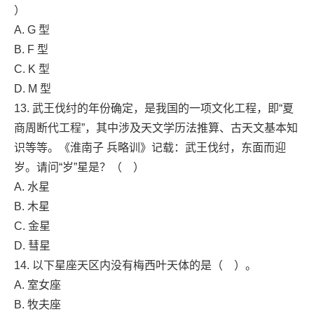
）
A. G 型
B. F 型
C. K 型
D. M 型
13. 武王伐纣的年份确定，是我国的一项文化工程，即“夏
商周断代工程”，其中涉及天文学历法推算、古天文基本知
识等等。《淮南子 兵略训》记载：武王伐纣，东面而迎
岁。请问“岁”星是？（ ）
A. 水星
B. 木星
C. 金星
D. 彗星
14. 以下星座天区内没有梅西叶天体的是（ ）。
A. 室女座
B. 牧夫座