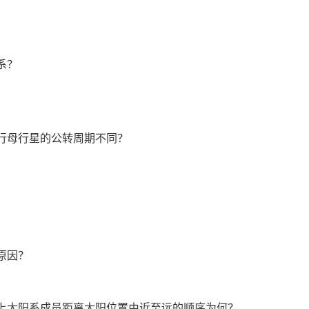
系？
绕行母行星的公转周期不同？
原因？
以上太阳系成员距离太阳位置由近至远的顺序为何？