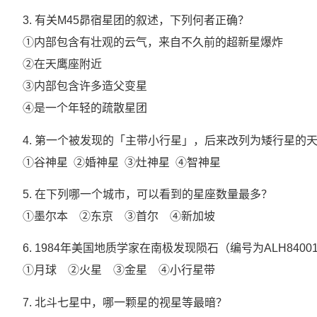
3. 有关M45昴宿星团的叙述，下列何者正确？
①内部包含有壮观的云气，来自不久前的超新星爆炸
②在天鹰座附近
③内部包含许多造父变星
④是一个年轻的疏散星团
4. 第一个被发现的「主带小行星」，后来改列为矮行星的
①谷神星 ②婚神星 ③灶神星 ④智神星
5. 在下列哪一个城市，可以看到的星座数量最多？
①墨尔本 ②东京 ③首尔 ④新加坡
6. 1984年美国地质学家在南极发现陨石（编号为ALH8
①月球 ②火星 ③金星 ④小行星带
7. 北斗七星中，哪一颗星的视星等最暗？