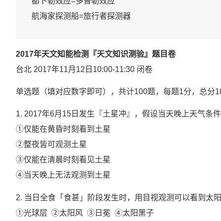
都卜勒效应=多普勒效应 

航海家探测船=旅行者探测器
2017年天文知能检测『天文知识测验』题目卷
台北 2017年11月12日10:00-11:30 闭卷
单选题（填对应数字即可），共计100题，每题1分，总分1
1. 2017年6月15日发生『土星冲』，假设当天晚上天
①仅能在黄昏时刻看到土星
②整夜皆可观测土星
③仅能在清晨时刻看见土星
④当天晚上无法观测到土星
2. 当日全食「食甚」阶段发生时，用目视观测可以看到太
①光球层 ②太阳风 ③日冕 ④太阳黑子