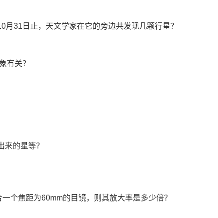
17年10月31日止，天文学家在它的旁边共发现几颗行星？
现象有关？
量出来的星等？
配合一个焦距为60mm的目镜，则其放大率是多少倍？