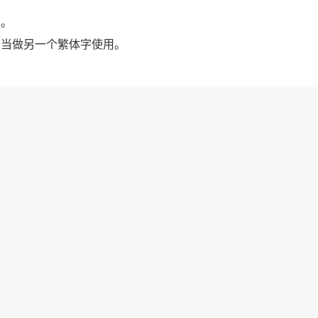
」。
字当做另一个繁体字使用。
。