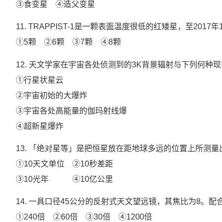
③食变星 ④造父变星
11. TRAPPIST-1是一颗表面温度很低的红矮星，至20
①5颗 ②6颗 ③7颗 ④8颗
12. 天文学家在宇宙各处侦测到的3K背景辐射与下列何种
①行星状星云
②宇宙初始的大爆炸
③宇宙各处高能量的伽玛射线爆
④超新星爆炸
13. 「绝对星等」是把恒星放在距地球多远的位置上所测
①10天文单位 ②10秒差距
③10光年 ④10亿公里
14. 一具口径45公分的反射式天文望远镜，其焦比为8。
①240倍 ②60倍 ③30倍 ④1200倍