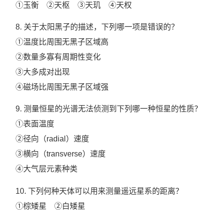
①玉衡 ②天枢 ③天玑 ④天权
8. 关于太阳黑子的描述，下列哪一项是错误的？
①温度比周围无黑子区域高
②数量多寡有周期性变化
③大多成对出现
④磁场比周围无黑子区域强
9. 测量恒星的光谱无法侦测到下列哪一种恒星的性质？
①表面温度
②径向（radial）速度
③横向（transverse）速度
④大气层元素种类
10. 下列何种天体可以用来测量遥远星系的距离？
①棕矮星 ②白矮星