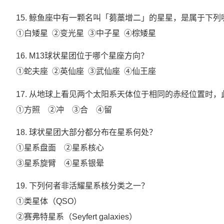
15. 鲸鱼座中有一颗名叫「蒭藁增二」的星星，是属于下
①白矮星 ②变光星 ③中子星 ④棕矮星
16. M13球状星团位于哪个星座方向？
①蛇夫座 ②英仙座 ③武仙座 ④仙王座
17. 从地球上看见两个太阳系天体位于相同的赤经位置时
①方照 ②冲 ③合 ④留
18. 球状星团大部分都分布在星系何处？
①星系盘面 ②星系核心
③星系旋臂 ④星系银晕
19. 下列何者非活耀星系核分类之一？
①类星体（QSO）
②赛弗特星系（Seyfert galaxies）