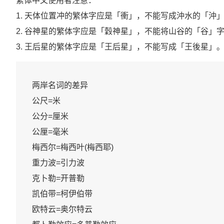
繁体中文使用者注意：
1. 天体位置冲的繁体字应是「衝」，不能写成沖水的「沖
2. 谷神星的繁体字应是「穀神星」，不能将山谷的「谷」
3. 王后星的繁体字应是「王后星」，不能写成「王後星」
两岸名词的差异 

公尺=米 

公分=厘米 

公厘=毫米 

梅西尔=梅西叶(梅西耶) 

重力波=引力波 

克卜勒=开普勒

凯伯带=柯伊伯带 

欧特云=奥尔特云 
