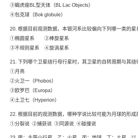
③蝎虎座BL型天体（BL Lac Objects）
④包克球（Bok globule）
20. 根据目前观测数据，本银河系比较偏向下列哪一类的星
①椭圆星系 ②棒旋星系
③不规则星系 ④旋涡星系
21. 下列哪个卫星绕行母行星时，其卫星的自转周期与其
①月亮
②火卫一（Phobos）
③欧罗巴（Europa）
④土卫七（Hyperion）
22. 根据目前的观测数据，哪种学说比较可能为月球的形成
①分裂说 ②捕获说 ③同源说 ④碰撞说
23. 甲：主带小行星、乙：火星、丙：地球、丁：土星，