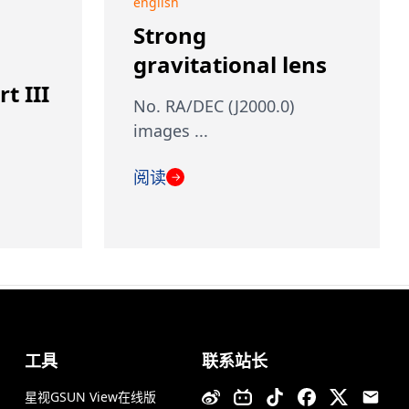
english
Strong
gravitational lens
t III
No. RA/DEC (J2000.0)
images ...
阅读
→
工具
联系站长
星视GSUN View在线版