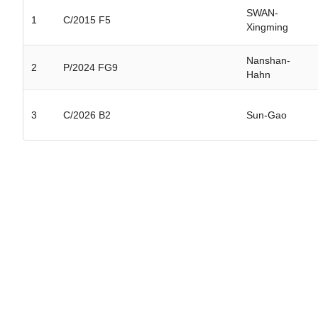
SWAN-
1
C/2015 F5
Xingming
Nanshan-
2
P/2024 FG9
Hahn
3
C/2026 B2
Sun-Gao