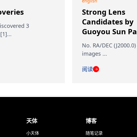
english
overies
Strong Lens
Candidates by
discovered 3
Guoyou Sun Par
1]...
No. RA/DEC (J2000.0)
images ...
阅读
→
天体
博客
小天体
随笔记录