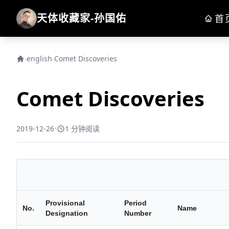
天体收藏家-孙国佑
首
›
english
›
Comet Discoveries
Comet Discoveries
2019-12-26
•
1 分钟阅读
Provisional
Period
No.
Name
Designation
Number