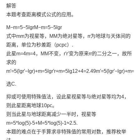
解答
本题考查距离模式公式的应用。
M
−
m
=
5
−
5
lg
r
M−m=5−5lg⁡r
式中
m
m
为视星等，
M
M
为绝对星等，
r
r
为地球与天体间的
距离，单位为秒差距（
p
c
pc
）.
此星
m
=
4
m=4
，
M
M
不变，
r
′
r′
变为原来
r
r
的二分之一，故所
求的
m
′
=
5
(
lg
r
′
−
lg
r
)
+
m
=
5
lg
r
′
r
+
m
=
5
lg
1
2
+
4
=
2.49
m′=5(lg⁡r′−lg⁡r)+m=5
选C.
抑或可使用特殊值法，设此星视星等与绝对星等均为4，
则此星距离地球10pc。
则当此星与地球距离减少一半时，视星等
m=5*log(5)-5+M=5*log(5)-1≈2.5.
本题的难点在于手算求非特殊值的常用对数，推荐枚举