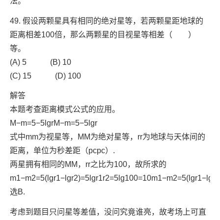
法。
49. 假设两颗星具有相同的绝对星等，若两颗星距地球的
距离相差100倍，那么两颗星的目视星等相差（ ）
等。
(A) 5 (B) 10
(C) 15 (D) 100
解答
本题考查距离模式公式的应用。
M
−
m
=
5
−
5
lg
r
M−m=5−5lg⁡r
式中
m
m
为视星等，
M
M
为绝对星等，
r
r
为地球与天体间的
距离，单位为秒差距（
p
c
pc
）.
两星拥有相同的
M
M
，
r
r
之比为100，故所求的
m
1
−
m
2
=
5
(
lg
r
1
−
lg
r
2
)
=
5
lg
r
1
r
2
=
5
lg
100
=
10
m1−m2=5(lg⁡r1−lg⁡r2
选B.
考虑到题目只问星等差值，没问究竟谁亮，故考场上可直