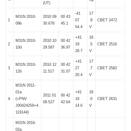
(UT)
-41
17
M31N 2010-
2010 09
00 43
1
07
.8
CBET 2472
09b
30.678
45.1
54.4
V
+41
18
M31N 2010-
2010 10
00 42
2
19
.5
CBET 2516
10d
29.587
36.97
28.7
V
+41
17
M31N 2010-
2010 12
00 42
3
27
.7
CBET 2582
12b
11.517
31.07
20.4
V
M31N 2011-
01a
+41
18
2011 01
00 42
4
(=PNV
19
.0
CBET 2631
08.527
42.64
J00424259+4
14.6
V
119144)
M31N 2016-
02a