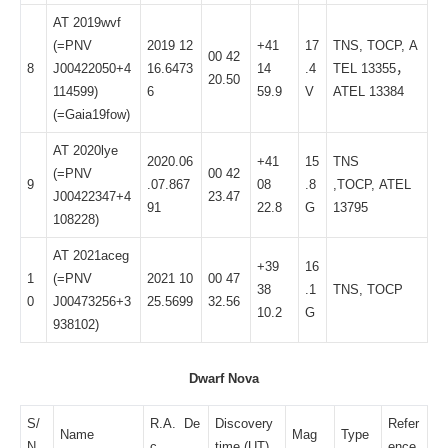
AT 2019wvf
(=PNV
2019 12
+41
17
TNS
,
TOCP
,
A
00 42
8
J00422050+4
16.6473
14
.4
TEL 13355
，
20.50
114599)
6
59.9
V
ATEL 13384
(=Gaia19fow)
AT 2020lye
2020.06
+41
15
TNS
(=PNV
00 42
9
.07.867
08
.8
,
TOCP
,
ATEL
J00422347+4
23.47
91
22.8
G
13795
108228)
AT 2021aceg
+39
16
1
(=PNV
2021 10
00 47
38
.1
TNS
,
TOCP
0
J00473256+3
25.5699
32.56
10.2
G
938102)
Dwarf Nova
S/
R.A. De
Discovery
Refer
Name
Mag
Type
N
c.
time (UT)
ence