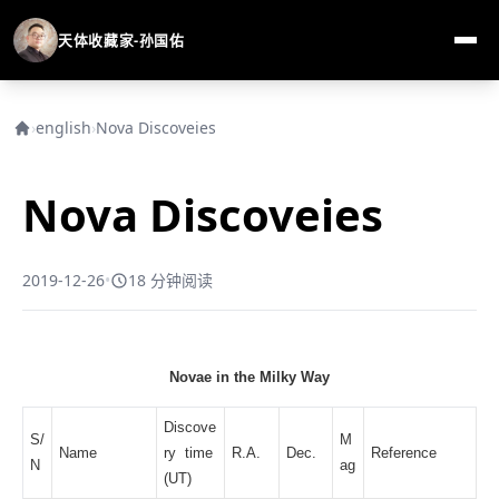
天体收藏家-孙国佑
›
english
›
Nova Discoveies
Nova Discoveies
2019-12-26
•
18 分钟阅读
Novae in the Milky Way
Discove
S/
M
Name
ry time
R.A.
Dec.
Reference
N
ag
(UT)