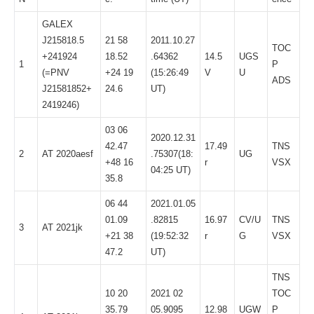
GALEX
J215818.5
21 58
2011.10.27
TOC
+241924
18.52
.64362
14.5
UGS
1
P
(=PNV
+24 19
(15:26:49
V
U
ADS
J21581852+
24.6
UT)
2419246)
03 06
2020.12.31
42.47
17.49
TNS
2
AT 2020aesf
.75307(18:
UG
+48 16
r
VSX
04:25 UT)
35.8
06 44
2021.01.05
01.09
.82815
16.97
CV/U
TNS
3
AT 2021jk
+21 38
(19:52:32
r
G
VSX
47.2
UT)
TNS
10 20
2021 02
TOC
35.79
05.9095
12.98
UGW
P