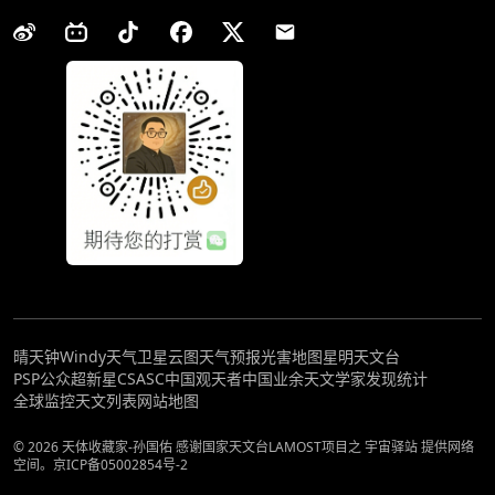
晴天钟
Windy天气
卫星云图
天气预报
光害地图
星明天文台
PSP公众超新星
CSASC中国观天者
中国业余天文学家发现统计
全球监控
天文列表
网站地图
© 2026 天体收藏家-孙国佑 感谢国家天文台LAMOST项目之 宇宙驿站 提供网络
空间。
京ICP备05002854号-2