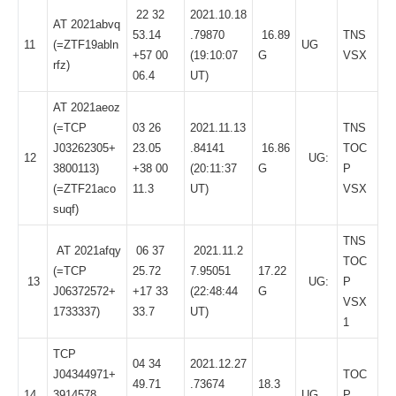
22 32
2021.10.18
AT 2021abvq
53.14
.79870
16.89
TNS
11
(=
ZTF19abln
UG
+57 00
(19:10:07
G
VSX
rfz
)
06.4
UT)
AT 2021aeoz
(=TCP
03 26
2021.11.13
TNS
J03262305+
23.05
.84141
16.86
TOC
12
UG:
3800113)
+38 00
(20:11:37
G
P
(=
ZTF21aco
11.3
UT)
VSX
suqf
)
TNS
AT 2021afqy
06 37
2021.11.2
TOC
(=TCP
25.72
7.95051
17.22
13
UG:
P
J06372572+
+17 33
(22:48:44
G
VSX
1733337)
33.7
UT)
1
TCP
04 34
2021.12.27
J04344971+
TOC
49.71
.73674
18.3
14
3914578
UG
P