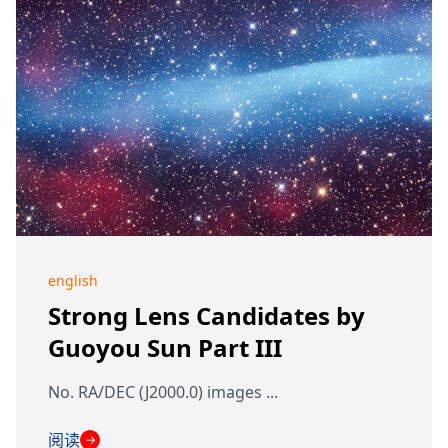
english
Strong Lens Candidates by
Guoyou Sun Part III
No. RA/DEC (J2000.0) images ...
阅读
→