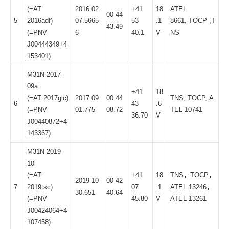
(=AT
2016 02
+41
18
ATEL
00 44
5
2016adf)
07.5665
53
.1
8661
,
TOCP
,
T
43.49
(=PNV
6
40.1
V
NS
J00444349+4
153401)
M31N 2017-
09a
+41
18
(=AT 2017glc)
2017 09
00 44
TNS
,
TOCP
,
A
6
43
.6
(=PNV
01.775
08.72
TEL 10741
36.70
V
J00440872+4
143367)
M31N 2019-
10i
(=AT
+41
18
TNS
，
TOCP
，
2019 10
00 42
7
2019tsc)
07
.1
ATEL 13246
，
30.651
40.64
(=PNV
45.80
V
ATEL 13261
J00424064+4
107458)