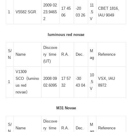
2009 02
11
17 45
-20
CBET 1816
,
1
V5582 SGR
23.9465
.5
06
03 26
IAU 9049
2
V
luminous red novae
Discove
S/
M
Name
ry time
R.A.
Dec.
Reference
N
ag
(UT)
V1309
10
SCO（lumino
2008 09
17 57
-30
VSX
,
IAU
1
.5
us red
02.6095
32
43 04
8972
V
novae）
M31 Novae
Discove
S/
M
Name
ry time
R.A.
Dec.
Reference
N
ag