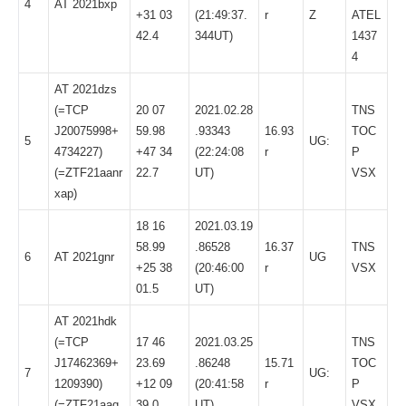
4
AT 2021bxp
+31 03
(21:49:37.
r
Z
ATEL
42.4
344UT)
1437
4
AT 2021dzs
(=TCP
20 07
2021.02.28
TNS
J20075998+
59.98
.93343
16.93
TOC
5
UG:
4734227)
+47 34
(22:24:08
r
P
(=
ZTF21aanr
22.7
UT)
VSX
xap
)
18 16
2021.03.19
58.99
.86528
16.37
TNS
6
AT 2021gnr
UG
+25 38
(20:46:00
r
VSX
01.5
UT)
AT 2021hdk
(=TCP
17 46
2021.03.25
TNS
J17462369+
23.69
.86248
15.71
TOC
7
UG:
1209390)
+12 09
(20:41:58
r
P
(=
ZTF21aaq
39.0
UT)
VSX