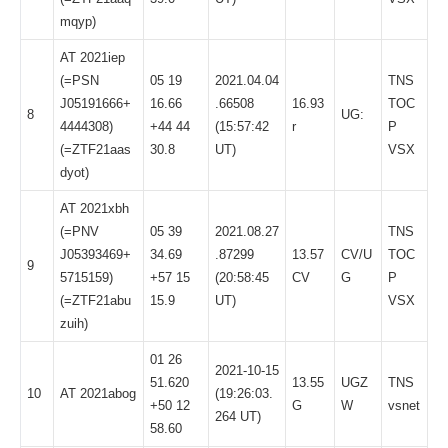
mqyp
)
AT 2021iep
(=PSN
05 19
2021.04.04
TNS
J05191666+
16.66
.66508
16.93
TOC
8
UG:
4444308)
+44 44
(15:57:42
r
P
(=
ZTF21aas
30.8
UT)
VSX
dyot
)
AT 2021xbh
(=PNV
05 39
2021.08.27
TNS
J05393469+
34.69
.87299
13.57
CV/U
TOC
9
5715159)
+57 15
(20:58:45
CV
G
P
(=
ZTF21abu
15.9
UT)
VSX
zuih
)
01 26
2021-10-15
51.620
13.55
UGZ
TNS
10
AT 2021abog
(19:26:03.
+50 12
G
W
vsnet
264 UT)
58.60