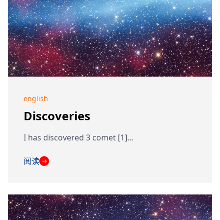
english
Discoveries
I has discovered 3 comet [1]...
阅读
→