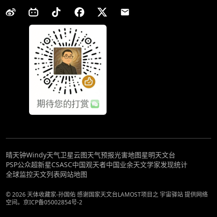
晴天钟
Windy天气
卫星云图
天气预报
光害地图
星明天文台
PSP公众超新星
CSASC中国观天者
中国业余天文学家发现统计
全球监控
天文列表
网站地图
© 2026 天体收藏家-孙国佑 感谢国家天文台LAMOST项目之 宇宙驿站 提供网络
空间。
京ICP备05002854号-2