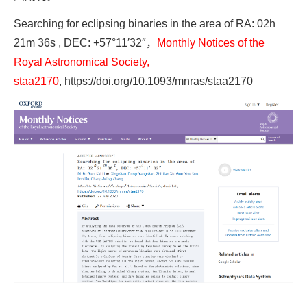
Searching for eclipsing binaries in the area of RA: 02h
21m 36s , DEC: +57°11′32″，
Monthly Notices of the
Royal Astronomical Society,
staa2170
,
https://doi.org/10.1093/mnras/staa2170