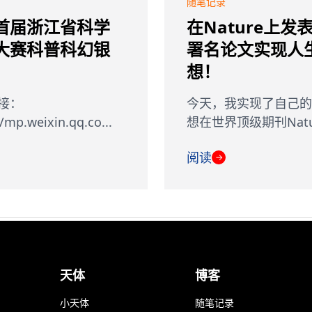
随笔记录
首届浙江省科学
在Nature上发
大赛科普科幻银
署名论文实现人
想！
接：
今天，我实现了自己的
//mp.weixin.qq.co...
想在世界顶级期刊Natur
阅读
→
天体
博客
小天体
随笔记录