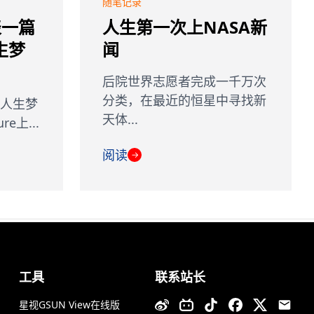
随笔记录
表一篇
人生第一次上NASA新
生梦
闻
后院世界志愿者完成一千万次
分类，在最近的恒星中寻找新
人生梦
天体...
e上...
阅读
→
工具
联系站长
星视GSUN View在线版