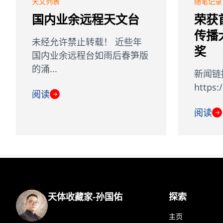
天文列表
随笔记录
国内业余远程天文台
荣获
传播
未经允许禁止转载！ 近些年
奖
国内业余远程台如雨后春笋版
的涌...
新闻链
https:
阅读
→
阅读
→
天体收藏家-孙国佑
探索
主页