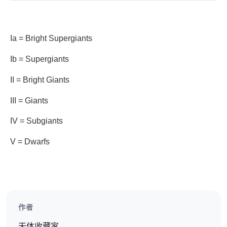
Ia = Bright Supergiants
Ib = Supergiants
II = Bright Giants
III = Giants
IV = Subgiants
V = Dwarfs
作者
天体收藏家