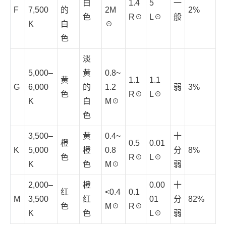
白
1.4
5
一
F
7,500
的
2M
2%
色
R☉
L☉
般
K
白
☉
色
淡
5,000–
黄
0.8~
黄
1.1
1.1
G
6,000
的
1.2
弱
3%
色
R☉
L☉
K
白
M☉
色
3,500–
黄
0.4~
十
橙
0.5
0.01
K
5,000
橙
0.8
分
8%
色
R☉
L☉
K
色
M☉
弱
2,000–
橙
0.00
十
红
<0.4
0.1
M
3,500
红
01
分
82%
色
M☉
R☉
K
色
L☉
弱