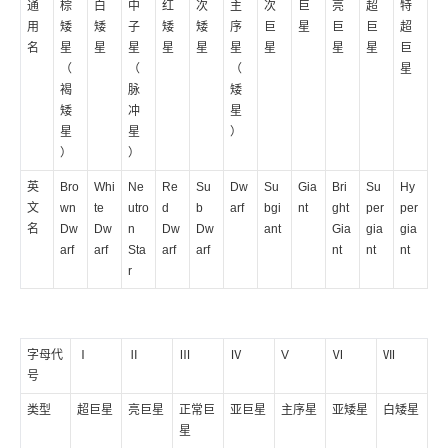
通
棕
白
中
红
次
主
次
巨
亮
超
特
用
矮
矮
子
矮
矮
序
巨
星
巨
巨
超
名
星
星
星
星
星
星
星
星
星
巨
（
（
（
星
褐
脉
矮
矮
冲
星
星
星
）
）
）
英
Bro
Whi
Ne
Re
Su
Dw
Su
Gia
Bri
Su
Hy
文
wn
te
utro
d
b
arf
bgi
nt
ght
per
per
名
Dw
Dw
n
Dw
Dw
ant
Gia
gia
gia
arf
arf
Sta
arf
arf
nt
nt
nt
r
字母代
Ⅰ
Ⅱ
Ⅲ
Ⅳ
V
Ⅵ
Ⅶ
号
类型
超巨星
亮巨星
正常巨
亚巨星
主序星
亚矮星
白矮星
星