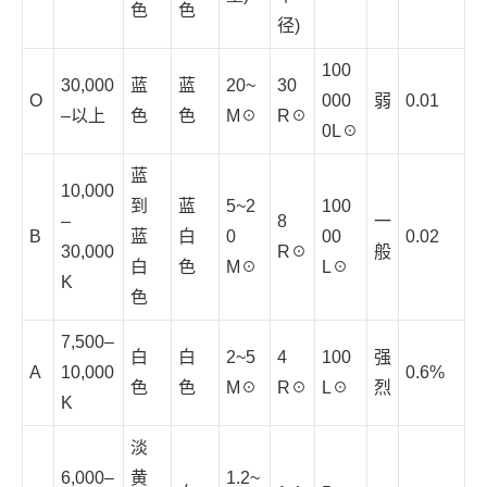
色
色
径)
100
30,000
蓝
蓝
20~
30
O
000
弱
0.01
–以上
色
色
M☉
R☉
0L☉
蓝
10,000
到
蓝
5~2
100
–
8
一
B
蓝
白
0
00
0.02
30,000
R☉
般
白
色
M☉
L☉
K
色
7,500–
白
白
2~5
4
100
强
A
10,000
0.6%
色
色
M☉
R☉
L☉
烈
K
淡
6,000–
黄
1.2~