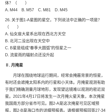
体？（ ）
A. M44 B. M57 C. M81 D. M45
26. 关于图1-A星图的星空，下列说法中正确的一项是？
（ ）
A. 仙女座大星系出现在西北方天空
B. 北河二没出现在天空中
C. B星是组成“春季大圆弧”的恒星之一
D. 流星雨的辐射点还没升起
Ⅱ. 月掩星
月球在围绕地球运行期间，经常会掩蔽背景的恒星，
有时还会遮掩太阳系内的行星和小天体。月掩星观测有助
于我们精确测量月球地形，发现望远镜难以观测的密近双
星。2021年4月17日将发生一次月掩火星天象，本次掩星
我国南方部分省市可见。图2-A是这次掩星可见区域预
报，图2-B是海口市的详细预报表。请根据预报回答27-34