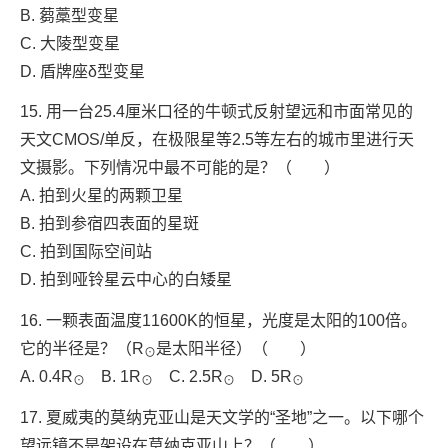
B. 蒭藁型变星
C. 大陵型变星
D. 盾牌座δ型变星
15. 用一台25.4厘米口径的牛顿式反射望远和市面常见的
天文CMOS/单反，在极限星等2.5等左右的城市里进行天
文摄影。下列情况中最不可能的是？（ ）
A. 拍到火星的两颗卫星
B. 拍到参宿四表面的星斑
C. 拍到国际空间站
D. 拍到哑铃星云中心的白矮星
16. 一颗表面温度11600K的恒星，光度是太阳的100倍。
它的半径是？（R
是太阳半径）（ ）
⊙
A. 0.4R
B. 1R
C. 2.5R
D. 5R
⊙
⊙
⊙
⊙
17. 夏威夷的莫纳克亚山是天文学的“圣地”之一。以下哪个
望远镜不是架设在莫纳克亚山上？（ ）