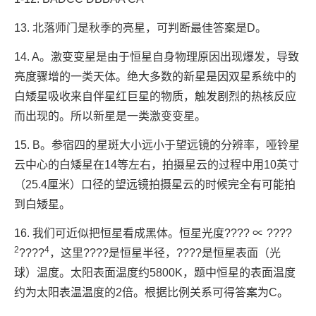
13. 北落师门是秋季的亮星，可判断最佳答案是D。
14. A。激变变星是由于恒星自身物理原因出现爆发，导致
亮度骤增的一类天体。绝大多数的新星是因双星系统中的
白矮星吸收来自伴星红巨星的物质，触发剧烈的热核反应
而出现的。所以新星是一类激变变星。
15. B。参宿四的星斑大小远小于望远镜的分辨率，哑铃星
云中心的白矮星在14等左右，拍摄星云的过程中用10英寸
（25.4厘米）口径的望远镜拍摄星云的时候完全有可能拍
到白矮星。
16. 我们可近似把恒星看成黑体。恒星光度???? ∝ ????
2
4
????
，这里????是恒星半径，????是恒星表面（光
球）温度。太阳表面温度约5800K，题中恒星的表面温度
约为太阳表温温度的2倍。根据比例关系可得答案为C。