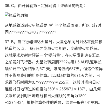
36. C。由开普勒第三定律可得上述轨道的周期：
从地球轨道到火星轨道要飞行半个轨道周期，所以飞行时
间????=????/2=0.7????????
37. B。当飞行器到达火星时，火星必须同时到达霍曼转移
轨道的远点，飞行器才能与火星相遇，变轨被火星俘获。
这就要求发射时预留一个“提前量”，在火星发到达交汇点
之前发射飞行器。火星公转周期????
用1.5 AU轨道半长
火
轴和开三估算结果为671天，准确值约687天。但这个差异
并不影响我们的粗略估算。以现场估算的671天为例，已
求得飞行时间为0.7???????? ≈ 255天，这段时间内日火
连相对日地转过的角度为360° × 255/671 ≈ 137°，由几何
关系知发射时日地连线和日火连线的夹角为180°
−137°=43°。根据估算条件的差异，结果一般在44°左右。