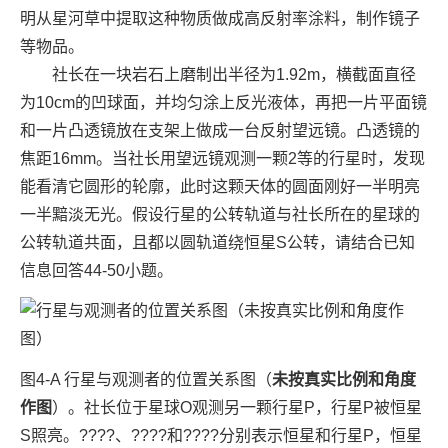
明从星河草中提取这种物质做成高反射率涂料，制作镜子
等物品。
社长在一块岩石上磨制出半径为1.92m，横截面直径
为10cm的凹球面，并均匀涂上反光液体，再把一片平面镜
和一片凸透镜放在支架上做成一台反射望远镜。凸透镜的
焦距16mm。当社长用望远镜观测一颗2等的行星时，发现
能看清它圆形的轮廓，此时这颗天体的圆面刚好一半明亮
一半黯淡无光。假设行星的公转轨道与社长所在的星球的
公转轨道共面，且都以圆轨道绕恒星S公转，请结合已知
信息回答44-50小题。
图4-A 行星与观测者的位置关系图（
未按真实比例和角度
作图
）。社长位于星球O观测另一颗行星P，行星P被恒星
S照亮。????、????和????分别表示恒星和行星P，恒星