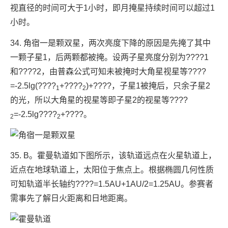
视直径的时间可大于1小时，即月掩星持续时间可以超过1
小时。
34. 角宿一是颗双星，两次亮度下降的原因是先掩了其中
一颗子星1，后两颗都被掩。设两子星亮度分别为????1
和????2，由普森公式可知未被掩时大角星视星等????
=-2.5lg(????
+????
)+????，子星1被掩后，只余子星2
1
2
的光，所以大角星的视星等即子星2的视星等????
=-2.5lg????
+????。
2
2
35. B。霍曼轨道如下图所示，该轨道远点在火星轨道上，
近点在地球轨道上，太阳位于焦点上。根据椭圆几何性质
可知轨道半长轴约????=1.5AU+1AU/2=1.25AU。参赛者
需事先了解日火距离和日地距离。