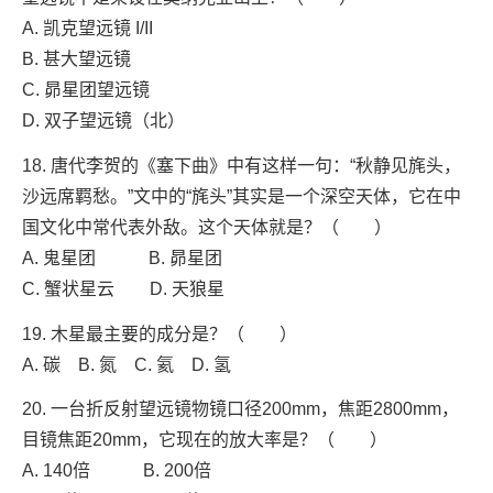
A. 凯克望远镜 I/II
B. 甚大望远镜
C. 昴星团望远镜
D. 双子望远镜（北）
18. 唐代李贺的《塞下曲》中有这样一句：“秋静见旄头，
沙远席羁愁。”文中的“旄头”其实是一个深空天体，它在中
国文化中常代表外敌。这个天体就是？（ ）
A. 鬼星团 B. 昴星团
C. 蟹状星云 D. 天狼星
19. 木星最主要的成分是？（ ）
A. 碳 B. 氮 C. 氦 D. 氢
20. 一台折反射望远镜物镜口径200mm，焦距2800mm，
目镜焦距20mm，它现在的放大率是？（ ）
A. 140倍 B. 200倍