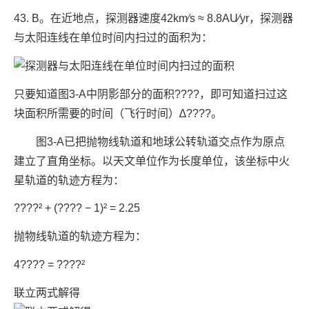
43. B。在近地点，探测器速度42km⁄s ≈ 8.8AU⁄yr，探测器
与太阳连线在单位时间内扫过的面积为：
只要知道图3-A中阴影部分的面积????，即可知道扫过这
块面积所需要的时间（飞行时间）∆????。
图3-A已把抛物线轨道和地球公转轨道交点作为原点
建立了直角坐标。以天文单位作为长度单位，该坐标中火
星轨道的轨迹方程为：
????² + (???? − 1)² = 2.25
抛物线轨道的轨迹方程为：
4???? = ????²
联立两式解得