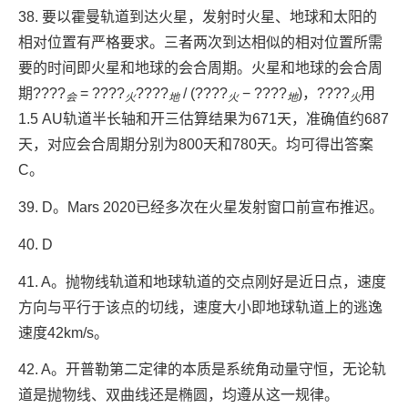
38. 要以霍曼轨道到达火星，发射时火星、地球和太阳的
相对位置有严格要求。三者两次到达相似的相对位置所需
要的时间即火星和地球的会合周期。火星和地球的会合周
期????
= ????
????
/ (????
− ????
)，????
用
会
火
地
火
地
火
1.5 AU轨道半长轴和开三估算结果为671天，准确值约687
天，对应会合周期分别为800天和780天。均可得出答案
C。
39. D。Mars 2020已经多次在火星发射窗口前宣布推迟。
40. D
41. A。抛物线轨道和地球轨道的交点刚好是近日点，速度
方向与平行于该点的切线，速度大小即地球轨道上的逃逸
速度42km/s。
42. A。开普勒第二定律的本质是系统角动量守恒，无论轨
道是抛物线、双曲线还是椭圆，均遵从这一规律。