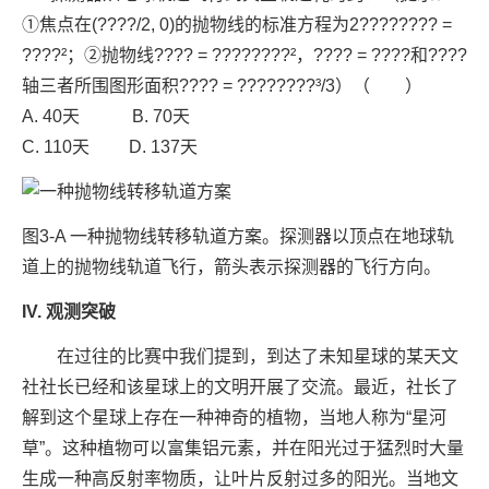
①焦点在(????/2, 0)的抛物线的标准方程为2???????? =
????²；②抛物线???? = ????????²，???? = ????和????
轴三者所围图形面积???? = ????????³/3）（ ）
A. 40天 B. 70天
C. 110天 D. 137天
图3-A 一种抛物线转移轨道方案。探测器以顶点在地球轨
道上的抛物线轨道飞行，箭头表示探测器的飞行方向。
IV. 观测突破
在过往的比赛中我们提到，到达了未知星球的某天文
社社长已经和该星球上的文明开展了交流。最近，社长了
解到这个星球上存在一种神奇的植物，当地人称为“星河
草”。这种植物可以富集铝元素，并在阳光过于猛烈时大量
生成一种高反射率物质，让叶片反射过多的阳光。当地文