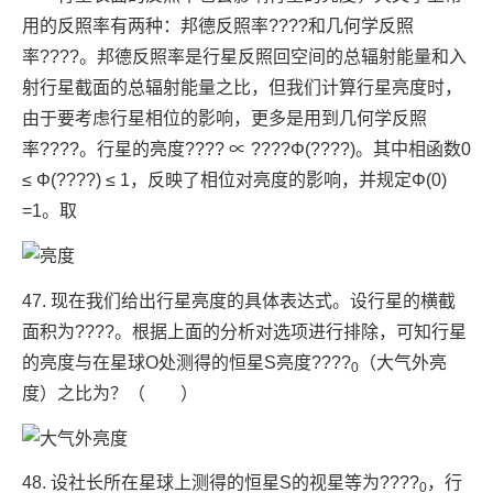
用的反照率有两种：邦德反照率????和几何学反照
率????。邦德反照率是行星反照回空间的总辐射能量和入
射行星截面的总辐射能量之比，但我们计算行星亮度时，
由于要考虑行星相位的影响，更多是用到几何学反照
率????。行星的亮度???? ∝ ????Φ(????)。其中相函数0
≤ Φ(????) ≤ 1，反映了相位对亮度的影响，并规定Φ(0)
=1。取
47. 现在我们给出行星亮度的具体表达式。设行星的横截
面积为????。根据上面的分析对选项进行排除，可知行星
的亮度与在星球O处测得的恒星S亮度????
（大气外亮
0
度）之比为？（ ）
48. 设社长所在星球上测得的恒星S的视星等为????
，行
0