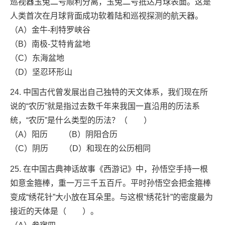
巡视器玉兔二号顺利分离，玉兔二号抵达月球表面。这是
人类首次在月球背面成功软着陆和巡视探测的航天器。
（A）金牛-利特罗峡谷
（B）南极-艾特肯盆地
（C）东海盆地
（D）坚忍环形山
24. 中国古代曾发展出自己独特的天文体系，我们现在所
说的“农历”就是指过去数千年来我国一直沿用的历法系
统，“农历”是什么类型的历法？（ ）
（A）阳历 （B）阴阳合历
（C）阴历 （D）和现在的公历相同
25. 在中国古典神话故事《西游记》中，孙悟空手持一根
如意金箍棒，重一万三千五百斤。平时孙悟空会把金箍棒
变成“绣花针”大小放在耳朵里。与这根“绣花针”的密度最为
接近的天体是（ ）。