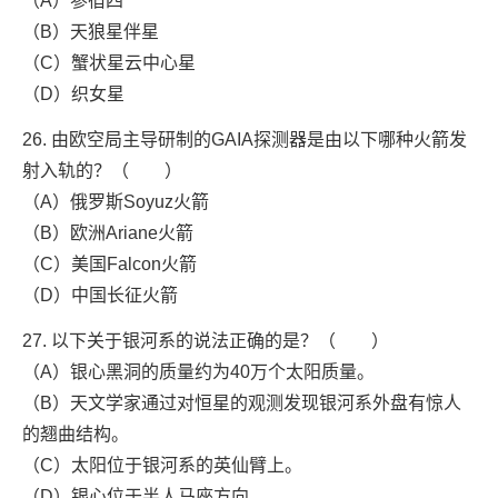
（A）参宿四
（B）天狼星伴星
（C）蟹状星云中心星
（D）织女星
26. 由欧空局主导研制的GAIA探测器是由以下哪种火箭发
射入轨的？（ ）
（A）俄罗斯Soyuz火箭
（B）欧洲Ariane火箭
（C）美国Falcon火箭
（D）中国长征火箭
27. 以下关于银河系的说法正确的是？（ ）
（A）银心黑洞的质量约为40万个太阳质量。
（B）天文学家通过对恒星的观测发现银河系外盘有惊人
的翘曲结构。
（C）太阳位于银河系的英仙臂上。
（D）银心位于半人马座方向。