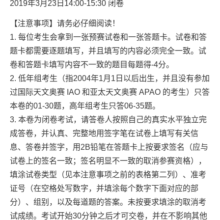
2019年3月23日14:00-15:30 闭卷
【注意事项】请务必仔细阅读！
1. 每位考生会拿到一张预赛试卷和一张答题卡。试卷和答
题卡都需要逐题填写，并且填写的内容必须完全一致。试
卷和答题卡填写内容不一致的题目每题得-4分。
2. 低年组考生（指2004年1月1日以后出生，并且没有参加
过国际天文奥赛 IAO 和亚太天文奥赛 APAO 的考生）只答
本卷的01-30题，高年组考生只答06-35题。
3. 本卷为闭卷考试，请答卷人按照自己的真实水平独立完
成答卷，并认真、完整地用签字笔在试卷上填写有关信
息、答卷并签字，用2B铅笔在答题卡上按要求签名（应与
试卷上的签名一致；签名明显不一致的取消参赛资格），
填涂试卷类型（见本注意事项之前的表格第二列）、准考
证号（在空格处写数字，并填涂每个数字下面对应的部
分）、组别，以及每道题的答案。未按要求填涂的取消考
试成绩。考试开始30分钟之后才可交卷，并在不影响其他