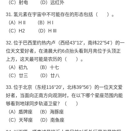
（C）射电 （D）远红外
31. 氢元素在宇宙中不可能存在的形态包括（ ）。
（A）H II （B）H I
（C）H2 （D）H III
32. 位于巴西里约热内卢（西经43°12’，南纬22°54’）的一
位天文爱好者，在清晨大约6点抬头看到月亮位于头顶正
上方，这天最可能是农历的（ ）。
（A）初九 （B）十七
（C）廿三 （D）廿八
33. 位于北京（东经116°20’，北纬39°56’）的一位天文爱
好者，当面向正南方向观测时，在以下哪个星座范围内能
够看到地球同步轨道卫星？（ ）
（A）盾牌座 （B）海豚座
（C）天琴座 （D）南鱼座