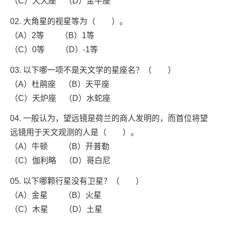
（C）大犬座 （D）金牛座
02. 大角星的视星等为（ ）。
（A）2等 （B）1等
（C）0等 （D）-1等
03. 以下哪一项不是天文学的星座名？（ ）
（A）杜鹃座 （B）天平座
（C）天炉座 （D）水蛇座
04. 一般认为，望远镜是荷兰的商人发明的，而首位将望
远镜用于天文观测的人是（ ）。
（A）牛顿 （B）开普勒
（C）伽利略 （D）哥白尼
05. 以下哪颗行星没有卫星？（ ）
（A）金星 （B）火星
（C）木星 （D）土星