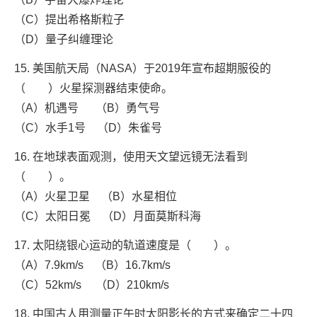
（C）提出希格斯粒子
（D）量子纠缠理论
15. 美国航天局（NASA）于2019年宣布超期服役的
（ ）火星探测器结束使命。
（A）机遇号 （B）勇气号
（C）水手1号 （D）朱雀号
16. 在地球表面观测，使用天文望远镜无法看到
（ ）。
（A）火星卫星 （B）水星相位
（C）太阳日冕 （D）月面莫斯科海
17. 太阳绕银心运动的轨道速度是（ ）。
（A）7.9km/s （B）16.7km/s
（C）52km/s （D）210km/s
18. 中国古人用测量正午时太阳影长的方式来确定二十四