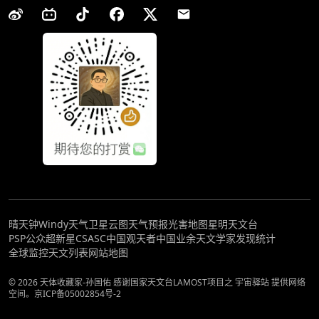
晴天钟
Windy天气
卫星云图
天气预报
光害地图
星明天文台
PSP公众超新星
CSASC中国观天者
中国业余天文学家发现统计
全球监控
天文列表
网站地图
© 2026 天体收藏家-孙国佑 感谢国家天文台LAMOST项目之 宇宙驿站 提供网络
空间。
京ICP备05002854号-2