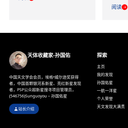
阅读
→
天体收藏家-孙国佑
探索
主页
我的发现
中国天文学会会员，埃格•威尔逊奖获得
孙国佑星
者，中国首颗银河系新星、亮红新星发现
者，PSP公众超新星搜寻项目管理员，
一航一洋星
(546756)Sunguoyou – 孙国佑星
个人荣誉
天文发现大满贯
站长介绍